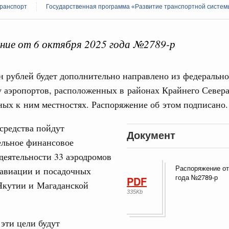
ранспорт
Государственная программа «Развитие транспортной систем
ие от 6 октября 2025 года №2789-р
 справками к ним
Поиск по всем докумен
н рублей будет дополнительно направлено из федеральн
 аэропортов, расположенных в районах Крайнего Север
"Поиск по всем документам"
Кален
ых к ним местностях. Распоряжение об этом подписано.
августа, суббота
средства пойдут
ере научных исследований и разработок
Документ
ПН
нь премий, лауреаты которых освобождаются
ельное финансовое
деятельности 33 аэродромов
Распоряжение от
978
 авиации и посадочных
года №2789-р
PDF
3
Якутии и Магаданской
ологий
335Kb
по итогам XI конференции «Цифровая
10
»
эти цели будут