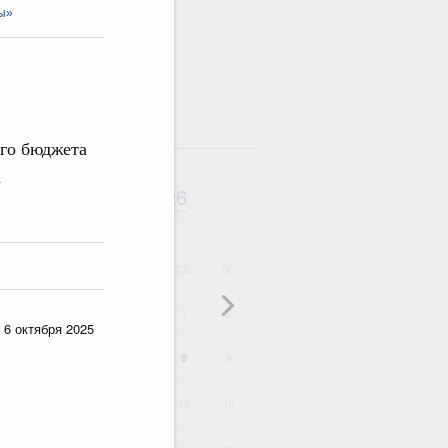
ы»
там
ого бюджета
а
Август
2026
дарь
ВТ
СР
ЧТ
ПТ
СБ
ВС
1
2
 6 октября 2025
4
5
6
7
8
9
11
12
13
14
15
16