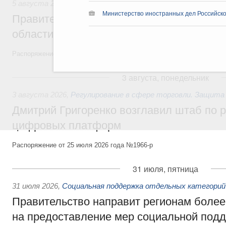
5 августа 2026
,
Национальный проект «Экологическое бла
Министерство иностранных дел Российск
Правительство увеличило объём финанс
области в рамках федерального проекта
Распоряжение от 3 августа 2026 года №2067-р
3 августа, понедельник
3 августа 2026
,
Регулирование в сфере торговли. Защита
Дмитрий Григоренко возглавил штаб по 
цифровых платформ
Распоряжение от 25 июля 2026 года №1966-р
31 июля, пятница
31 июля 2026
,
Социальная поддержка отдельных категорий
Правительство направит регионам более
на предоставление мер социальной подд