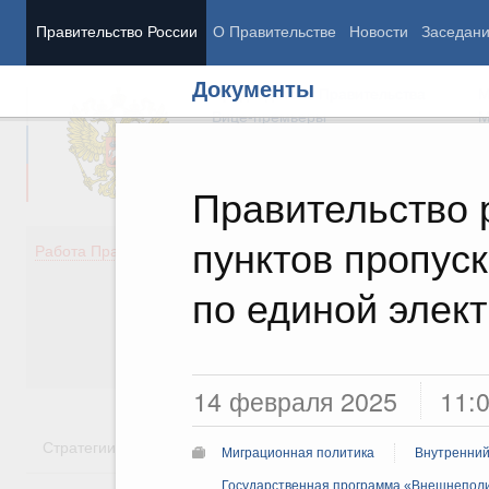
Правительство России
О Правительстве
Новости
Заседан
Документы
Председатель Правительства
М
Вице-премьеры
М
Правительство 
пунктов пропус
Демография
Занято
Работа Правительства
Здоровье
Технол
Образование
Эконом
по единой элек
Культура
Финан
Общество
Социал
Государство
14 февраля 2025
11:
Стратегии
Государственные программы
Национальн
Миграционная политика
Внутренний
Государственная программа «Внешнеполи