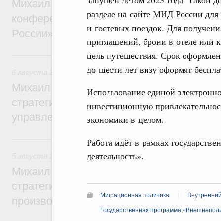
запущен летом 2023 года. Такой 
Михаил Мишустин дал поручения по итог
разделе на сайте МИД России для
конференции «Цифровая индустрия пр
и гостевых поездок. Для получени
России»
приглашений, брони в отеле или 
цель путешествия. Срок оформлени
6 августа, четверг
до шести лет визу оформят беспла
6 августа 2026
,
Технологическое развитие. Инновации
Михаил Мишустин дал поручения по ито
Использование единой электронно
стратегической сессии о совершенствов
инвестиционную привлекательност
управления научно-технологическим раз
экономики в целом.
5 августа, среда
Работа идёт в рамках государств
деятельность».
5 августа 2026
,
Вопросы производительности труда и по
Михаил Мишустин дал поручения по ито
стратегической сессии, посвящённой п
Миграционная политика
Внутренний
производительности труда
Государственная программа «Внешнеполи