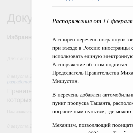
Документы
Распоряжение от 11 февраля
Избранные документы со справками к ни
Расширен перечень погранпунктов
при въезде в Россию иностранцы 
использовать единую электронную
Для системного поиска перейдите в раздел "Поиск по 
Распоряжение об этом подписал
8 августа, суббота
Председатель Правительства Мих
8 августа 2026
,
Государственная политика в сфере научны
Мишустин.
разработок
Правительство расширило перечень пре
В перечень добавлен автомобиль
которых освобождаются от НДФЛ
пункт пропуска Ташанта, располо
пограничным пунктом, где можно 
Постановление от 5 августа 2026 года №978
Механизм, позволяющий посещать
8 августа 2026
,
Отрасль информационных технологий