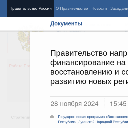
Правительство России
О Правительстве
Новости
Заседан
Документы
Председатель Правительства
М
Вице-премьеры
М
Правительство напр
финансирование на
Демография
Занято
Работа Правительства
восстановлению и с
Здоровье
Технол
Образование
Эконом
развитию новых рег
Культура
Финан
Общество
Социал
Государство
28 ноября 2024
15:45
Стратегии
Государственные программы
Национальн
Государственная программа «Восстановл
Республики, Луганской Народной Республи