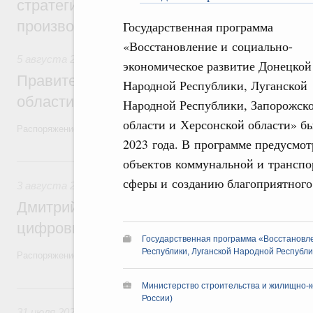
стратегической сессии, посвящённой п
производительности труда
Государственная программа
«Восстановление и социально-
5 августа 2026
,
Национальный проект «Экологическое бла
экономическое развитие Донецкой
Правительство увеличило объём финанс
Народной Республики, Луганской
области в рамках федерального проекта
Народной Республики, Запорожск
области и Херсонской области» б
Распоряжение от 3 августа 2026 года №2067-р
2023 года. В программе предусмо
3 августа, понедельник
объектов коммунальной и транспо
сферы и созданию благоприятного
3 августа 2026
,
Регулирование в сфере торговли. Защита
Дмитрий Григоренко возглавил штаб по 
цифровых платформ
Государственная программа «Восстановл
Республики, Луганской Народной Республи
Распоряжение от 25 июля 2026 года №1966-р
31 июля, пятница
Министерство строительства и жилищно-к
России)
31 июля 2026
,
Социальная поддержка отдельных категорий