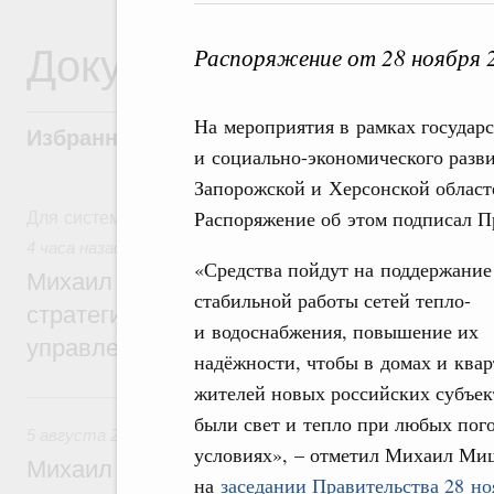
Документы
Распоряжение от 28 ноября 
На мероприятия в рамках государ
Избранные документы со справками к ни
и социально-экономического разв
Запорожской и Херсонской областе
Для системного поиска перейдите в раздел "Поиск по 
Распоряжение об этом подписал 
4 часа назад
,
Технологическое развитие. Инновации
«Средства пойдут на поддержание
Михаил Мишустин дал поручения по ито
стабильной работы сетей тепло-
стратегической сессии о совершенствов
и водоснабжения, повышение их
управления научно-технологическим раз
надёжности, чтобы в домах и ква
жителей новых российских субъек
Вчера
были свет и тепло при любых пог
5 августа 2026
,
Вопросы производительности труда и по
условиях», – отметил Михаил Ми
Михаил Мишустин дал поручения по ито
на
заседании Правительства 28 но