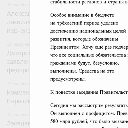
стабильности регионов и страны в
10 часов назад
,
Чрезвычайные ситуации и ликвидация их п
Александр Козлов провёл заседание пра
Особое внимание в бюджете
ликвидации последствий чрезвычайной с
на трёхлетний период уделено
Керченском проливе
достижению национальных целей
развития, которые обозначены
11 часов назад
,
Среднее профессиональное образование
Президентом. Хочу ещё раз подчер
Дмитрий Чернышенко: Установлен рекорд
что все социальные обязательства
заявлений от абитуриентов колледжей и
гражданами будут, безусловно,
федпроекта «Профессионалитет»
выполнены. Средства на это
предусмотрены.
13 часов назад
,
Евразийский экономический союз. Интегра
К повестке заседания Правительст
Комментарий Алексея Оверчука по итога
Евразийского межправительственного со
Сегодня мы рассмотрим результаты
Он выполнен с профицитом. Превы
15 часов назад
,
Евразийский экономический союз. Интегра
580 млрд рублей, что было вызва
Заседание Евразийского межправительст