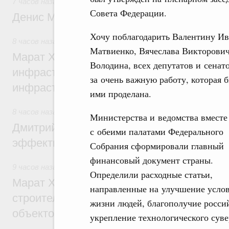
7 часов назад
,
Общие вопросы промышленной политики
Совета Федерации.
Денис Мантуров посетил Ярославскую о
Хочу поблагодарить Валентину И
8 часов назад
,
Бюджеты субъектов Федерации. Межбюдже
Матвиенко, Вячеслава Викторови
Марат Хуснуллин: 15 объектов спортивн
Володина, всех депутатов и сенат
инфраструктуры построили и обновили б
за очень важную работу, которая 
инфраструктурным кредитам
ими проделана.
8 часов назад
,
Развитие сельских территорий
Министерства и ведомства вместе
Дмитрий Патрушев: Синхронизация госп
с обеими палатами Федерального
эффективность поддержки сельских тер
Собрания сформировали главный
финансовый документ страны.
9 часов назад
,
Экономика городов. Городская среда
Определили расходные статьи,
Марат Хуснуллин: «Единый заказчик» з
направленные на улучшение усло
строительство и реконструкцию более 3
жизни людей, благополучие росси
объектов
укрепление технологического суве