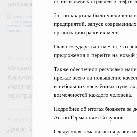
от несырьевых отраслей и нефтега
расширенном составе
За три квартала были увеличены
В повестке заседания актуальные задачи 
числе совершенствование кооперации в о
предприятий, запуск современных 
регулирования и администрирования, разв
организацию рабочих мест.
обеспечение продовольственной безопасн
железнодорожных перевозок, формирован
рынка.
Глава государства отмечал, что ре
предложения и перейти на новый 
15 часов назад
,
Евразийский экономический союз. Интегра
Михаил Мишустин принял участие во вст
Также обеспечили ресурсами наци
Киргизии Садыра Жапарова с главами де
прежде всего на повышение качес
и небольших населённых пунктах,
участников заседания Евразийского
возможностей каждого человека.
межправительственного совета
Подробнее об итогах бюджета за 
Вчера
Антон Германович Силуанов.
6 августа 2026
,
Общие вопросы промышленной политики
Денис Мантуров провёл заседание Прав
Следующая тема касается развити