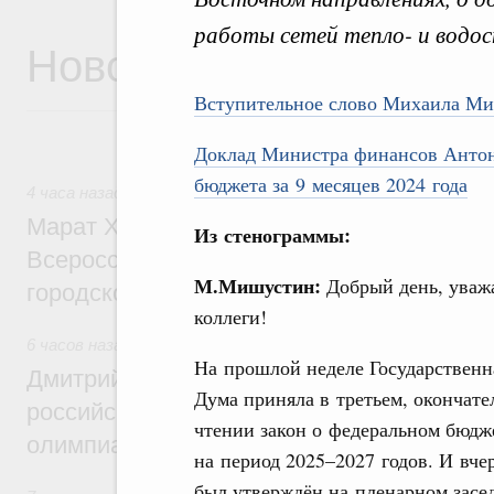
работы сетей тепло- и водос
Новости
Вступительное слово Михаила М
Доклад Министра финансов Антон
бюджета за 9 месяцев 2024 года
4 часа назад
,
Экономика городов. Городская среда
Марат Хуснуллин провёл заседание ком
Из стенограммы:
Всероссийского конкурса лучших проект
М.Мишустин:
Добрый день, уваж
городской среды
коллеги!
6 часов назад
,
Отрасль информационных технологий
На прошлой неделе Государственн
Дмитрий Чернышенко и Сергей Кравцов 
Дума приняла в третьем, окончат
российскую сборную с победой на Межд
чтении закон о федеральном бюдж
олимпиаде по искусственному интеллект
на период 2025–2027 годов. И вче
был утверждён на пленарном засе