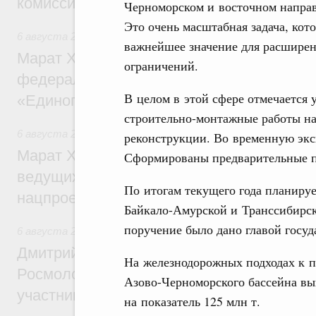
комиссии по промышленности
Черноморском и восточном направ
Это очень масштабная задача, кот
6 августа 2026
,
Регулирование в сфере строительства
важнейшее значение для расшире
Марат Хуснуллин: Более 130 социальных
ограничений.
федерального значения построено под к
В целом в этой сфере отмечается
«Единого заказчика»
строительно-монтажные работы на 
6 августа 2026
,
Национальный проект «Инфраструктура д
реконструкции. Во временную экс
Марат Хуснуллин: Порядка 200 дорожных
Сформированы предварительные па
ведущих к спортивным объектам, обновят
По итогам текущего года планиру
нацпроекту «Инфраструктура для жизни
Байкало-Амурской и Транссибирско
поручение было дано главой госуд
6 августа 2026
,
Молодёжная политика
Дмитрий Чернышенко, Сергей Кравцов и
На железнодорожных подходах к 
Росмолодёжи Григорий Гуров поприветс
Азово-Черноморского бассейна в
участников проекта «Кольцо открытий»
на показатель 125 млн т.