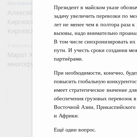
двусторонней основе
Президент в майском указе обозн
Алексей Оверчук принял участие в работе
задачу увеличить перевозки по м
Киргизского экономического форума и XII
лет не менее чем в полтора раза 
Киргизской межрегиональной конференц
вызовы, надо внимательно проана
В том числе синхронизировать их
6 августа 2026
,
Дорожное хозяйство
пути. И учесть сроки создания м
Марат Хуснуллин: На двух скоростных т
партнёрами.
многофункциональные зоны дорожного с
При необходимости, конечно, буде
повысить глобальную конкурентос
имеет стратегическое значение дл
Показать еще
обеспечения грузовых перевозок 
Восточной Азии, Прикаспийского р
и Африки.
Ещё один вопрос.