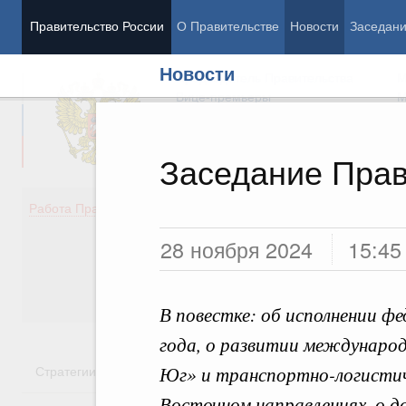
Правительство России
О Правительстве
Новости
Заседан
Новости
Председатель Правительства
М
Вице-премьеры
М
Заседание Прав
Демография
Занято
Работа Правительства
Здоровье
Технол
28 ноября 2024
15:45
Образование
Эконом
Культура
Финан
Общество
Социал
Государство
В повестке: об исполнении ф
года, о развитии междунаро
Юг» и транспортно-логистич
Стратегии
Государственные программы
Национальн
Восточном направлениях, о 