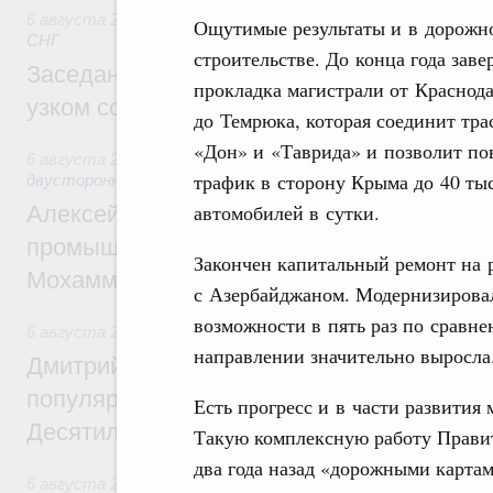
6 августа 2026
,
Евразийский экономический союз. Интегр
Ощутимые результаты и в дорожн
СНГ
строительстве. До конца года зав
Заседание Евразийского межправительст
прокладка магистрали от Краснод
узком составе
до Темрюка, которая соединит тра
«Дон» и «Таврида» и позволит по
6 августа 2026
,
Экономические отношения с зарубежными 
трафик в сторону Крыма до 40 тыс
двусторонней основе
автомобилей в сутки.
Алексей Оверчук провёл рабочую встреч
промышленности, недропользования и т
Закончен капитальный ремонт на р
Мохаммадом Атабаком
с Азербайджаном. Модернизировал
возможности в пять раз по сравне
6 августа 2026
,
Внутренний и въездной туризм
направлении значительно выросла
Дмитрий Чернышенко: Порядка 110 марш
популярного туризма в 35 регионах созд
Есть прогресс и в части развития
Десятилетия науки и технологий
Такую комплексную работу Правит
два года назад «дорожными картам
6 августа 2026
,
Экономические и гуманитарные отношения