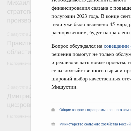
Михаил Мишустин дал поручения по ито
финансирования связана с повыше
стратегической сессии, посвящённой п
полугодии 2023 года. В конце сен
производительности труда
цели уже было выделено 45 млрд 
распоряжением, будут направлены
5 августа 2026
,
Национальный проект «Экологическое бла
Правительство увеличило объём финанс
Вопрос обсуждался на
совещании с
области в рамках федерального проекта
решения помогут не только обслуж
и реализовывать новые проекты, 
Распоряжение от 3 августа 2026 года №2067-р
сельскохозяйственного сырья и пр
3 августа, понедельник
широкий выбор качественных отеч
Мишустин.
3 августа 2026
,
Регулирование в сфере торговли. Защита
Дмитрий Григоренко возглавил штаб по 
цифровых платформ
Общие вопросы агропромышленного комп
Распоряжение от 25 июля 2026 года №1966-р
Министерство сельского хозяйства Росси
31 июля, пятница