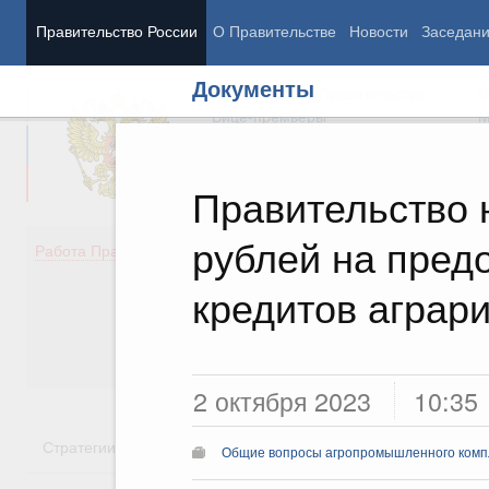
Правительство России
О Правительстве
Новости
Заседан
Документы
Председатель Правительства
М
Вице-премьеры
М
Правительство 
рублей на пред
Демография
Занято
Работа Правительства
Здоровье
Технол
Образование
Эконом
кредитов аграр
Культура
Финан
Общество
Социал
Государство
2 октября 2023
10:35
Стратегии
Государственные программы
Национальн
Общие вопросы агропромышленного комп