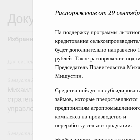
Распоряжение от 29 сентябр
Документы
На поддержку программы льготно
Избранные документы со справками к ни
кредитования сельхозпроизводите
будет дополнительно направлено 
рублей. Такое распоряжение подп
Для системного поиска перейдите в раздел "Поиск по 
Председатель Правительства Мих
6 августа, четверг
Мишустин.
6 августа 2026
,
Технологическое развитие. Инновации
Михаил Мишустин дал поручения по ито
Средства пойдут на субсидирован
займов, которые предоставляются
стратегической сессии о совершенствов
предприятиям агропромышленног
управления научно-технологическим раз
комплекса на производство и
5 августа, среда
переработку сельхозпродукции.
5 августа 2026
,
Вопросы производительности труда и по
Необходимость дополнительного