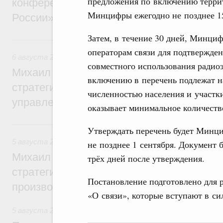
предложения по включению террит
конференции «Цифровая индустрия пр
Минцифры ежегодно не позднее 1
России»
Затем, в течение 30 дней, Минци
6 августа, четверг
операторам связи для подтвержде
6 августа 2026
,
Технологическое развитие. Инновации
совместного использования радио
Михаил Мишустин дал поручения по ито
включению в перечень подлежат 
стратегической сессии о совершенствов
численностью населения и участки
управления научно-технологическим раз
оказывает минимальное количеств
5 августа, среда
Утверждать перечень будет Минц
5 августа 2026
,
Вопросы производительности труда и по
не позднее 1 сентября. Документ 
Михаил Мишустин дал поручения по ито
трёх дней после утверждения.
стратегической сессии, посвящённой п
Постановление подготовлено для 
производительности труда
«О связи», которые вступают в си
5 августа 2026
,
Национальный проект «Экологическое бла