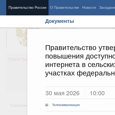
Правительство России
О Правительстве
Новости
Заседан
Документы
Председатель Правительства
М
Вице-премьеры
М
Правительство утве
повышения доступно
Демография
Занято
Работа Правительства
интернета в сельски
Здоровье
Технол
Образование
Эконом
участках федеральн
Культура
Финан
Общество
Социал
Государство
30 мая 2026
10:00
Стратегии
Государственные программы
Национальн
Телекоммуникации