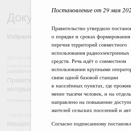
Постановление от 29 мая 20
Документы
Правительство утвердило постано
о порядке и сроках формирования
Избранные документы со справками к ни
перечня территорий совместного
использования радиоэлектронных
Для системного поиска перейдите в раздел "Поиск по 
средств. Речь идёт о совместном
6 часов назад
,
Государственная политика в сфере научных
использовании крупными операто
разработок
связи одной базовой станции
Правительство расширило перечень пре
в населённых пунктах, где прожи
которых освобождаются от НДФЛ
менее тысячи человек, и на отдел
Постановление от 5 августа 2026 года №978
направлено на повышение доступн
жителей сельских поселений и ав
7 часов назад
,
Отрасль информационных технологий
Согласно подписанному постановл
Михаил Мишустин дал поручения по итог