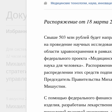
Медицинские технологии, наука, инноваци
Документы
Распоряжение от 18 марта 
Избранные документы со справками к ни
Свыше 503 млн рублей будет напр
на проведение научных исследова
Для системного поиска перейдите в раздел "Поиск по 
области здравоохранения в рамках
12 часов назад
,
Технологическое развитие. Инновации
федерального проекта «Медицинс
Михаил Мишустин дал поручения по ито
наука для человека». Распоряжени
стратегической сессии о совершенствов
распределении этих средств подпи
управления научно-технологическим раз
Председатель Правительства Мих
Мишустин.
Вчера
С помощью федерального финанси
5 августа 2026
,
Вопросы производительности труда и по
изделия, разработаны лекарственн
Михаил Мишустин дал поручения по ито
технологий тканевой инженерии, 