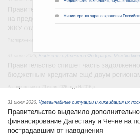
Медицинские технологии, наука, инноваци
Правительство направит регионам более
Министерство здравоохранения Российск
на предоставление мер социальной подд
ЖКУ отдельным категориям граждан
Распоряжение от 30 июля 2026 года №2032-р
31 июля 2026
,
Бюджеты субъектов Федерации. Межбюдже
Правительство спишет часть задолженно
бюджетным кредитам ещё двум региона
Распоряжение от 29 июля 2026 года №2016-р
31 июля 2026
,
Чрезвычайные ситуации и ликвидация их по
Правительство выделило дополнительно
финансирование Дагестану и Чечне на 
пострадавшим от наводнения