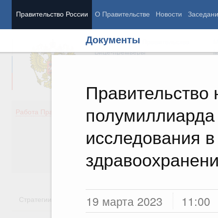
Правительство России
О Правительстве
Новости
Заседан
Документы
Председатель Правительства
М
Вице-премьеры
М
Правительство 
полумиллиарда 
Демография
Занято
Работа Правительства
Здоровье
Технол
Образование
Эконом
исследования в
Культура
Финан
Общество
Социал
здравоохранен
Государство
19 марта 2023
11:00
Стратегии
Государственные программы
Национальн