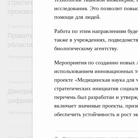
стратегической сессии, посвящённой п
исследования. Это позволит повы
производительности труда
помощи для людей.
5 августа 2026
,
Национальный проект «Экологическое бла
Работа по этим направлениям буд
Правительство увеличило объём финанс
также в учреждениях, подведомс
области в рамках федерального проекта
биологическому агентству.
Распоряжение от 3 августа 2026 года №2067-р
Мероприятия по созданию новых л
использованием инновационных т
3 августа, понедельник
проекте «Медицинская наука для ч
3 августа 2026
,
Регулирование в сфере торговли. Защита
стратегических инициатив социал
Дмитрий Григоренко возглавил штаб по 
перечень был разработан и утверж
цифровых платформ
включает значимые проекты, приз
Распоряжение от 25 июля 2026 года №1966-р
обеспечить устойчивость и рост э
31 июля, пятница
31 июля 2026
,
Социальная поддержка отдельных категорий