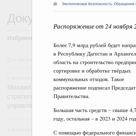
Экологическая безопасность. Обращение 
Документы
Распоряжение от 24 ноября 
Избранные документы со справками к ни
Более 7,9 млрд рублей будет напр
в Республику Дагестан и Арханге
Для системного поиска перейдите в раздел "Поиск по 
область на строительство предпри
6 августа, четверг
сортировке и обработке твёрдых
6 августа 2026
,
Технологическое развитие. Инновации
коммунальных отходов. Такое
Михаил Мишустин дал поручения по ито
распоряжение подписал Председат
Правительства.
стратегической сессии о совершенствов
управления научно-технологическим раз
Большая часть средств – свыше 4,
году, остальная – в 2023 и 2024 год
5 августа, среда
5 августа 2026
,
Вопросы производительности труда и по
С помощью федерального финансир