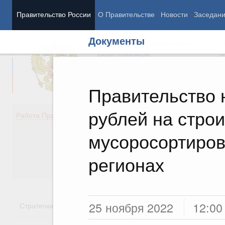
Правительство России
О Правительстве
Новости
Заседан
Документы
Председатель Правительства
М
Вице-премьеры
М
Правительство 
рублей на стро
Демография
Занято
Работа Правительства
Здоровье
Технол
Образование
Эконом
мусоросортиров
Культура
Финан
Общество
Социал
регионах
Государство
25 ноября 2022
12:00
Стратегии
Государственные программы
Национальн