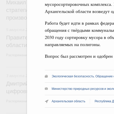
Михаил Мишустин дал поручения по ито
мусоросортировочных комплекса. И
стратегической сессии, посвящённой п
Архангельской области возведут о
производительности труда
Работа будет идти в рамках федер
обращения с твёрдыми коммунальн
5 августа 2026
,
Национальный проект «Экологическое бла
2030 году сортировку мусора в об
Правительство увеличило объём финанс
направляемых на полигоны.
области в рамках федерального проекта
Вопрос был рассмотрен и одобрен
Распоряжение от 3 августа 2026 года №2067-р
3 августа, понедельник
3 августа 2026
,
Регулирование в сфере торговли. Защита
Экологическая безопасность. Обращение 
Дмитрий Григоренко возглавил штаб по 
Министерство природных ресурсов и экол
цифровых платформ
Распоряжение от 25 июля 2026 года №1966-р
Архангельская область
Республика Д
31 июля, пятница