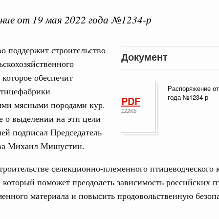
ие от 19 мая 2022 года №1234-р
о поддержит строительство
Документ
 справками к ним
Поиск по всем докумен
ьскохозяйственного
 которое обеспечит
Распоряжение от
птицефабрики
"Поиск по всем документам"
Кален
года №1234-р
PDF
ыми мясными породами кур.
августа, четверг
122Kb
 о выделении на эти цели
овации
лей подписал Председатель
ПН
о итогам стратегической сессии о
вления научно-технологическим развитием
ва Михаил Мишустин.
 августа, среда
строительстве селекционно-племенного птицеводческого 
3
руда и поддержки занятости
 который поможет преодолеть зависимость российских п
о итогам стратегической сессии,
енного материала и повысить продовольственную безоп
10
дительности труда