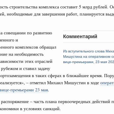
17
ческое благополучие»
сть строительства комплекса составит 5 млрд рублей. 
финансирования Омской области в рамках
24
ей, необходимые для завершения работ, планируется выд
оздух»
067-р
31
на совещании по развитию
густа, понедельник
Комментарий
енного и
Календарь 
ли. Защита прав потребителей
об избранн
венного комплексов обращал
перейдите в
таб по развитию цифровых платформ
Из вступительного слова Мих
ние на необходимость
Мишустина на оперативном с
С помощь
66-р
ависимости этих отраслей
вице-премьерами, 23 мая 202
осуществ
Для поиск
а рубежом и ставил задачу
 июля, пятница
сервисо
ортозамещения в таких сферах в ближайшее время. Пор
 категорий граждан
реализуется», – отметил Михаил Мишустин в ходе
операт
 более 7,4 млрд рублей на предоставление
Выбра
вице-премьерами 23 мая
.
лате ЖКУ отдельным категориям граждан
пери
32-р
Архи
распоряжение – часть плана первоочередных действий 
экономики в условиях санкций.
 Межбюджетные отношения