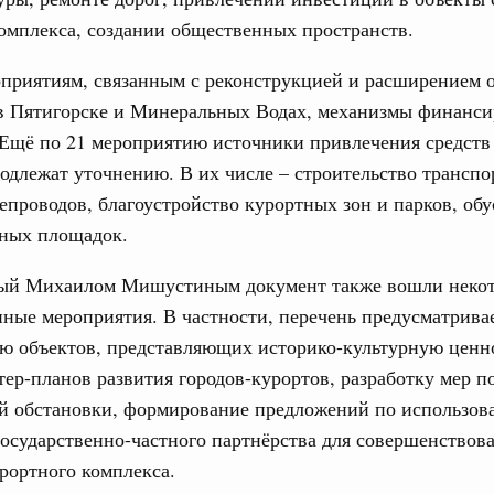
17
августа, четверг
омплекса, создании общественных пространств.
овации
24
оприятиям, связанным с реконструкцией и расширением 
о итогам стратегической сессии о
вления научно-технологическим развитием
31
в Пятигорске и Минеральных Водах, механизмы финанси
Ещё по 21 мероприятию источники привлечения средств
 августа, среда
одлежат уточнению. В их числе – строительство трансп
Календарь 
руда и поддержки занятости
об избранн
тепроводов, благоустройство курортных зон и парков, об
перейдите в
о итогам стратегической сессии,
ных площадок.
дительности труда
С помощь
осуществ
ческое благополучие»
ый Михаилом Мишустиным документ также вошли неко
Для поиск
финансирования Омской области в рамках
ные мероприятия. В частности, перечень предусматрива
сервисо
оздух»
ю объектов, представляющих историко-культурную ценн
Выбра
067-р
тер-планов развития городов-курортов, разработку мер 
пери
ой обстановки, формирование предложений по использо
густа, понедельник
Архи
осударственно-частного партнёрства для совершенствов
ли. Защита прав потребителей
рортного комплекса.
таб по развитию цифровых платформ