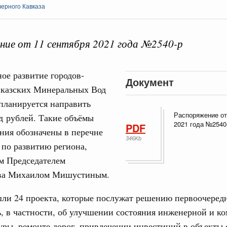
ерного Кавказа
ие от 11 сентября 2021 года №2540-р
 справками к ним
Поиск по всем докумен
ое развитие городов-
Документ
вказских Минеральных Вод
"Поиск по всем документам"
Кален
 планируется направить
августа, суббота
Распоряжение от
д рублей. Такие объёмы
2021 года №2540
PDF
ере научных исследований и разработок
ния обозначены в перечне
ПН
нь премий, лауреаты которых освобождаются
346Kb
по развитию региона,
м Председателем
978
ва Михаилом Мишустиным.
3
ологий
шли 24 проекта, которые послужат решению первоочеред
по итогам XI конференции «Цифровая
10
ь, в частности, об улучшении состояния инженерной и к
»
ры, ремонте дорог, привлечении инвестиций в объекты 