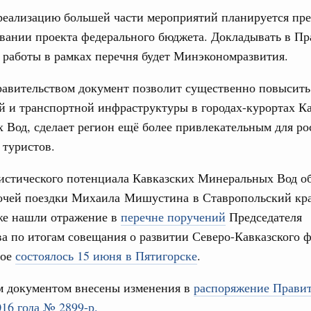
реализацию большей части мероприятий планируется пр
66-р
Подпи
вании проекта федерального бюджета. Докладывать в Пр
 июля, пятница
Ежеднев
х работы в рамках перечня будет Минэкономразвития.
 категорий граждан
Email
авительством документ позволит существенно повысить
 более 7,4 млрд рублей на предоставление
лате ЖКУ отдельным категориям граждан
 и транспортной инфраструктуры в городах-курортах К
Вод, сделает регион ещё более привлекательным для ро
32-р
 туристов.
 Межбюджетные отношения
Email
ристического потенциала Кавказских Минеральных Вод о
олженности по бюджетным кредитам ещё двум
бочей поездки Михаила Мишустина в Ставропольский кр
же нашли отражение в
перечне поручений
Председателя
16-р
а по итогам совещания о развитии Северо-Кавказского 
ация их последствий
рое
состоялось 15 июня в Пятигорске
.
тельное финансирование Дагестану и Чечне
однения
 документом внесены изменения в
распоряжение Правит
016 года № 2899-р.
9-р и распоряжение от 30 июля 2026 года №2033-р