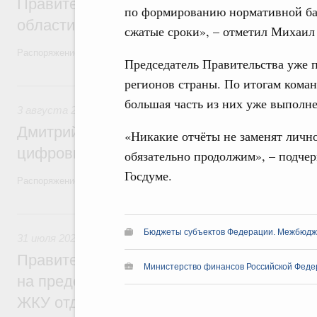
Правительство увеличило объём финанс
по формированию нормативной ба
области в рамках федерального проекта
сжатые сроки», – отметил Михаи
Распоряжение от 3 августа 2026 года №2067-р
Председатель Правительства уже п
регионов страны. По итогам кома
3 августа, понедельник
большая часть из них уже выполн
3 августа 2026
,
Регулирование в сфере торговли. Защита
Дмитрий Григоренко возглавил штаб по 
«Никакие отчёты не заменят личн
цифровых платформ
обязательно продолжим», – подче
Госдуме.
Распоряжение от 25 июля 2026 года №1966-р
31 июля, пятница
Бюджеты субъектов Федерации. Межбюд
31 июля 2026
,
Социальная поддержка отдельных категорий
Правительство направит регионам более
Министерство финансов Российской Феде
на предоставление мер социальной подд
ЖКУ отдельным категориям граждан