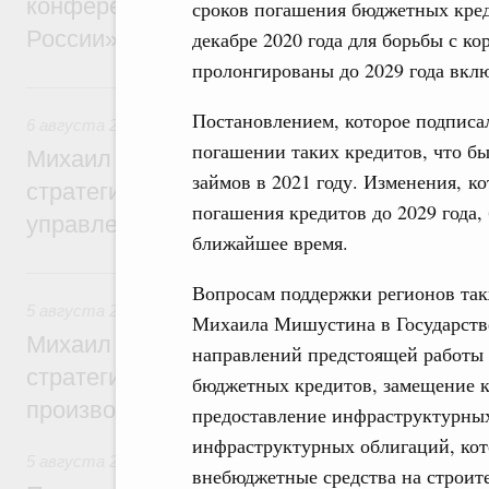
конференции «Цифровая индустрия пр
сроков погашения бюджетных кред
России»
декабре 2020 года для борьбы с к
пролонгированы до 2029 года вкл
6 августа, четверг
Постановлением, которое подпис
6 августа 2026
,
Технологическое развитие. Инновации
погашении таких кредитов, что б
Михаил Мишустин дал поручения по ито
займов в 2021 году. Изменения, к
стратегической сессии о совершенствов
погашения кредитов до 2029 года,
управления научно-технологическим раз
ближайшее время.
5 августа, среда
Вопросам поддержки регионов так
5 августа 2026
,
Вопросы производительности труда и по
Михаила Мишустина в Государств
Михаил Мишустин дал поручения по ито
направлений предстоящей работы 
стратегической сессии, посвящённой п
бюджетных кредитов, замещение 
производительности труда
предоставление инфраструктурных
инфраструктурных облигаций, кот
5 августа 2026
,
Национальный проект «Экологическое бла
внебюджетные средства на строит