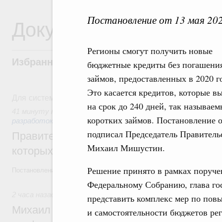
Постановление от 13 мая 20
Документы
Регионы смогут получить новые
Избранные документы со справками к ни
бюджетные кредиты без погашени
займов, предоставленных в 2020 г
Это касается кредитов, которые в
Для системного поиска перейдите в раздел "Поиск по 
на срок до 240 дней, так называе
41 минуту назад
,
Государственная политика в сфере науч
коротких займов. Постановление о
разработок
подписал Председатель Правитель
Правительство расширило перечень пре
Михаил Мишустин.
которых освобождаются от НДФЛ
Решение принято в рамках поруче
Постановление от 5 августа 2026 года №978
Федеральному Собранию, глава гос
2 часа назад
,
Отрасль информационных технологий
представить комплекс мер по по
Михаил Мишустин дал поручения по итог
и самостоятельности бюджетов рег