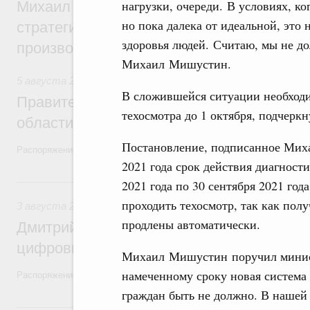
нагрузки, очереди. В условиях, ко
Михаил Мишустин дал поручения по ито
но пока далека от идеальной, это 
стратегической сессии, посвящённой п
здоровья людей. Считаю, мы не до
производительности труда
Михаил Мишустин.
5 августа 2026
,
Национальный проект «Экологическое бла
В сложившейся ситуации необходи
Правительство увеличило объём финанс
техосмотра до 1 октября, подчеркн
области в рамках федерального проекта
Постановление, подписанное Мих
Распоряжение от 3 августа 2026 года №2067-р
2021 года срок действия диагност
3 августа, понедельник
2021 года по 30 сентября 2021 год
проходить техосмотр, так как пол
3 августа 2026
,
Регулирование в сфере торговли. Защита
продлены автоматически.
Дмитрий Григоренко возглавил штаб по 
цифровых платформ
Михаил Мишустин поручил министе
намеченному сроку новая система 
Распоряжение от 25 июля 2026 года №1966-р
граждан быть не должно. В нашей
31 июля, пятница