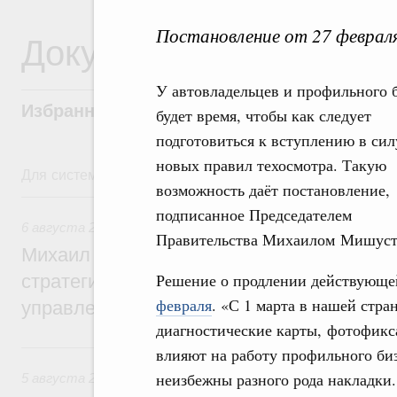
Постановление от 27 феврал
Документы
У автовладельцев и профильного 
Избранные документы со справками к ни
будет время, чтобы как следует
подготовиться к вступлению в сил
новых правил техосмотра. Такую
Для системного поиска перейдите в раздел "Поиск по 
возможность даёт постановление,
6 августа, четверг
подписанное Председателем
6 августа 2026
,
Технологическое развитие. Инновации
Правительства Михаилом Мишус
Михаил Мишустин дал поручения по ито
Решение о продлении действующе
стратегической сессии о совершенствов
февраля
. «С 1 марта в нашей стра
управления научно-технологическим раз
диагностические карты, фотофикс
5 августа, среда
влияют на работу профильного биз
неизбежны разного рода накладки
5 августа 2026
,
Вопросы производительности труда и по