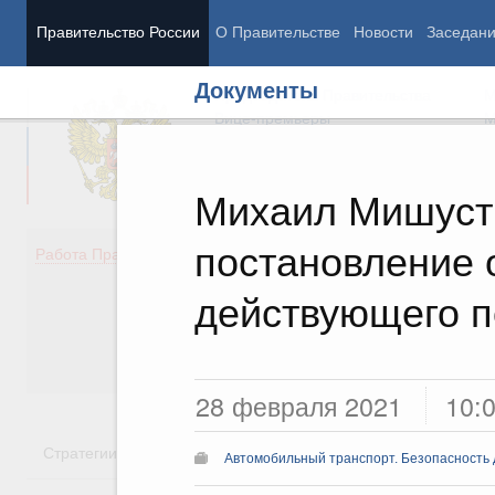
Правительство России
О Правительстве
Новости
Заседан
Документы
Председатель Правительства
М
Вице-премьеры
М
Михаил Мишуст
постановление 
Демография
Занято
Работа Правительства
Здоровье
Технол
Образование
Эконом
действующего п
Культура
Финан
Общество
Социал
Государство
28 февраля 2021
10:
Стратегии
Государственные программы
Национальн
Автомобильный транспорт. Безопасность