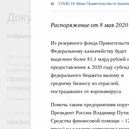
COVID-19. Меры Правительства по борьбе
Документы
Распоряжение от 8 мая 2020
Избранные документы со справками к ни
Из резервного фонда Правительст
Федеральному казначейству будет
Для системного поиска перейдите в раздел "Поиск по 
выделено более 81,1 млрд рублей 
9 часов назад
,
Государственная политика в сфере научных
предоставление в 2020 году субси
разработок
федерального бюджета малому и
Правительство расширило перечень пре
среднему бизнесу из отраслей,
которых освобождаются от НДФЛ
пострадавших от коронавируса.
Постановление от 5 августа 2026 года №978
Помочь таким предприятиям пору
Президент России Владимир Пути
10 часов назад
,
Отрасль информационных технологий
Средства финансовой помощи – 1
Михаил Мишустин дал поручения по итог
труда) на каждого сотрудника мож