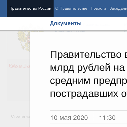
Правительство России
О Правительстве
Новости
Заседан
Документы
Председатель Правительства
М
Вице-премьеры
М
Правительство 
млрд рублей н
Демография
Занято
Работа Правительства
Здоровье
Технол
Образование
Эконом
средним предпр
Культура
Финан
Общество
Социал
пострадавших о
Государство
10 мая 2020
11:30
Стратегии
Государственные программы
Национальн