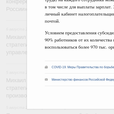
конференции «Цифровая индустрия пр
в том числе для выплаты зарплат.
России»
личный кабинет налогоплательщик
6 августа, четверг
почтой.
6 августа 2026
,
Технологическое развитие. Инновации
Условием предоставления субсиди
Михаил Мишустин дал поручения по ито
90% работников от их количества 
стратегической сессии о совершенствов
воспользоваться более 970 тыс. ор
управления научно-технологическим раз
5 августа, среда
COVID-19. Меры Правительства по борьбе
5 августа 2026
,
Вопросы производительности труда и по
Михаил Мишустин дал поручения по ито
Министерство финансов Российской Феде
стратегической сессии, посвящённой п
производительности труда
5 августа 2026
,
Национальный проект «Экологическое бла