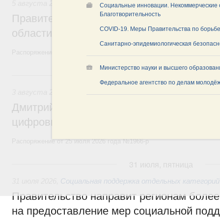
5 августа 2026
,
Национальный проект «Экологическое бла
Социальные инновации. Некоммерческие о
Благотворительность
Правительство увеличило объём финанс
COVID-19. Меры Правительства по борьбе
области в рамках федерального проекта
Санитарно-эпидемиологическая безопасн
Распоряжение от 3 августа 2026 года №2067-р
Министерство науки и высшего образован
3 августа, понедельник
Федеральное агентство по делам молодё
3 августа 2026
,
Регулирование в сфере торговли. Защита
Дмитрий Григоренко возглавил штаб по 
цифровых платформ
Распоряжение от 25 июля 2026 года №1966-р
31 июля, пятница
31 июля 2026
,
Социальная поддержка отдельных категорий
Правительство направит регионам более
на предоставление мер социальной подд