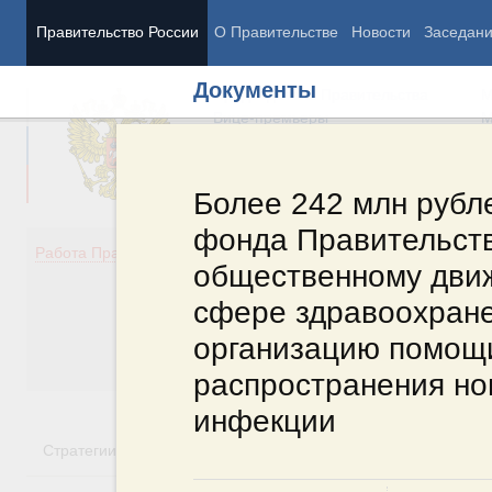
Правительство России
О Правительстве
Новости
Заседан
Документы
Председатель Правительства
М
Вице-премьеры
М
Более 242 млн рубл
фонда Правительст
Демография
Занято
Работа Правительства
общественному дви
Здоровье
Технол
Образование
Эконом
сфере здравоохран
Культура
Финан
организацию помощи
Общество
Социал
Государство
распространения но
инфекции
Стратегии
Государственные программы
Национальн