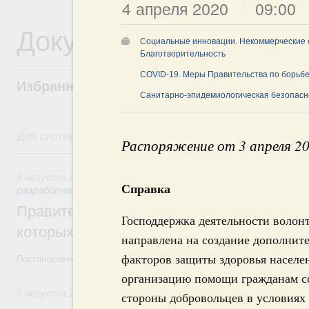
4 апреля 2020
09:00
Документы
Социальные инновации. Некоммерческие о
Благотворительность
COVID-19. Меры Правительства по борьбе
Избранные документы со справками к ни
Санитарно-эпидемиологическая безопасн
Для системного поиска перейдите в раздел "Поиск по 
Распоряжение от 3 апреля 2
8 августа, суббота
8 августа 2026
,
Государственная политика в сфере научны
Справка
разработок
Правительство расширило перечень пре
Господдержка деятельности волон
которых освобождаются от НДФЛ
направлена на создание дополнит
факторов защиты здоровья населе
Постановление от 5 августа 2026 года №978
организацию помощи гражданам с
8 августа 2026
,
Отрасль информационных технологий
стороны добровольцев в условиях