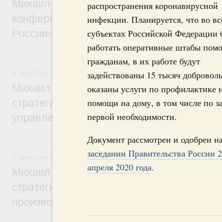
Михаил Мишустин дал поручения по итог
распространения коронавирусной
конференции «Цифровая индустрия пр
инфекции. Планируется, что во вс
России»
субъектах Российской Федерации 
работать оперативные штабы пом
6 августа, четверг
гражданам, в их работе будут
6 августа 2026
,
Технологическое развитие. Инновации
задействованы 15 тысяч доброволь
Михаил Мишустин дал поручения по ито
оказаны услуги по профилактике 
стратегической сессии о совершенствов
помощи на дому, в том числе по з
первой необходимости.
управления научно-технологическим раз
Документ рассмотрен и одобрен н
5 августа, среда
заседании Правительства России 2
5 августа 2026
,
Вопросы производительности труда и по
апреля 2020 года
.
Михаил Мишустин дал поручения по ито
стратегической сессии, посвящённой п
производительности труда