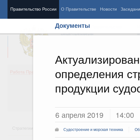
Правительство России
О Правительстве
Новости
Заседан
Документы
Председатель Правительства
М
Вице-премьеры
М
Актуализирован
определения ст
Демография
Занято
Работа Правительства
Здоровье
Технол
Образование
Эконом
продукции судо
Культура
Финан
Общество
Социал
Государство
6 апреля 2019
14:00
Стратегии
Государственные программы
Национальн
Судостроение и морская техника
Об