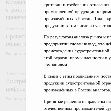
Михаил Мишустин дал поручения по ито
критерии и требования отнесения
стратегической сессии, посвящённой п
промышленной продукции к промы
производительности труда
произведённых в России. Такие к
продукции в том числе и судостро
5 августа 2026
,
Национальный проект «Экологическое бла
Правительство увеличило объём финанс
По результатам анализа рынка и 
предприятий сделан вывод, что д
области в рамках федерального проекта
происхождения судостроительной 
Распоряжение от 3 августа 2026 года №2067-р
этой отрасли промышленности в 
компаниями.
3 августа, понедельник
3 августа 2026
,
Регулирование в сфере торговли. Защита
В связи с этим подписанным пост
Дмитрий Григоренко возглавил штаб по 
продукции судостроительной отр
цифровых платформ
произведённых в России аналогов
Распоряжение от 25 июля 2026 года №1966-р
Принятые решения направлены на
отечественных производителей су
31 июля, пятница