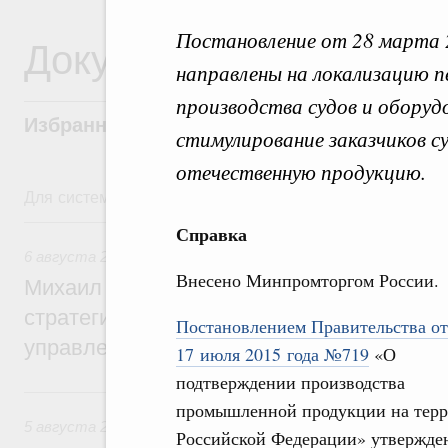
Постановление от 28 марта 
Документы
направлены на локализацию п
производства судов и оборуд
Избранные документы со справками к ни
стимулирование заказчиков с
отечественную продукцию.
Для системного поиска перейдите в раздел "Поиск по 
6 августа, четверг
Справка
6 августа 2026
,
Технологическое развитие. Инновации
Внесено Минпромторгом России.
Михаил Мишустин дал поручения по ито
стратегической сессии о совершенствов
Постановлением Правительства от
управления научно-технологическим раз
17 июля 2015 года №719
«О
подтверждении производства
5 августа, среда
промышленной продукции на тер
5 августа 2026
,
Вопросы производительности труда и по
Российской Федерации» утвержде