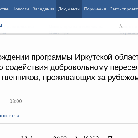
стве
Новости
Заседания
Документы
Поручения
Законопроект
ы
ь Правительства
Министерства и ведомства
Советы и
еры
Министры
По регио
рждении программы Иркутской облас
ю содействия добровольному пересе
мография
Занятость и труд
Экология
ственников, проживающих за рубежо
ровье
Технологическое развитие
Жильё и горо
азование
Экономика. Регулирование
Транспорт и с
ьтура
Финансы
Энергетика
щество
Социальные услуги
Промышленно
08:00
ударство
Сельское хоз
я политика
ограммы
Национальные проекты