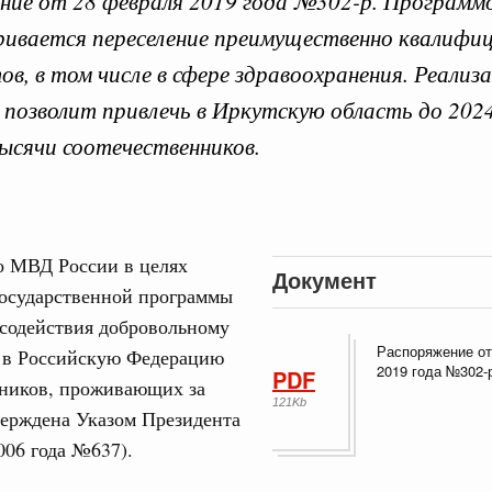
ие от 28 февраля 2019 года №302-р. Программ
ивается переселение преимущественно квалифи
ов, в том числе в сфере здравоохранения. Реализ
позволит привлечь в Иркутскую область до 2024
 справками к ним
Поиск по всем докумен
тысячи соотечественников.
"Поиск по всем документам"
Кален
августа, суббота
о МВД России в целях
ере научных исследований и разработок
Документ
Государственной программы
ПН
нь премий, лауреаты которых освобождаются
 содействия добровольному
Распоряжение от
 в Российскую Федерацию
978
2019 года №302-
PDF
нников, проживающих за
3
121Kb
ологий
верждена Указом Президента
по итогам XI конференции «Цифровая
10
006 года №637).
»