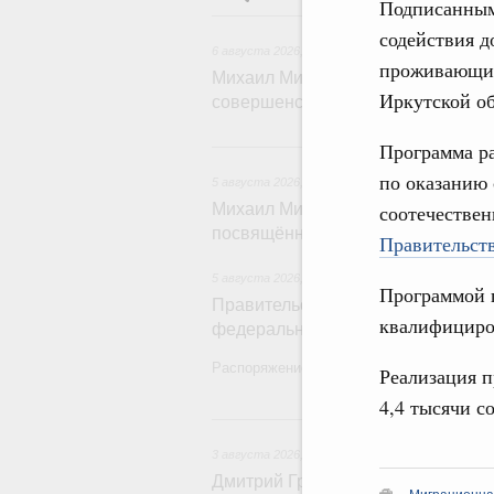
Подписанным
6 
содействия д
6 августа 2026
,
Технологическое развитие. Инн
проживающих
Михаил Мишустин дал поручения п
Иркутской об
совершенствовании системы упра
5
Программа ра
по оказанию
5 августа 2026
,
Вопросы производительности т
Михаил Мишустин дал поручения п
соотечестве
посвящённой повышению произво
Правительств
5 августа 2026
,
Национальный проект «Экологи
Программой 
Правительство увеличило объём 
квалифициров
федерального проекта «Чистый в
Распоряжение от 3 августа 2026 года №2
Реализация п
4,4 тысячи с
3 ав
3 августа 2026
,
Регулирование в сфере торгов
Дмитрий Григоренко возглавил ш