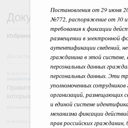
Постановления от 29 июня 20
Документы
№772, распоряжение от 30 
требования к фиксации дейст
Избранные документы со справками к ни
размещении в электронной фо
аутентификации сведений, не
Для системного поиска перейдите в раздел "Поиск по 
гражданина в этой системе,
8 августа, суббота
персональных данных гражда
8 августа 2026
,
Государственная политика в сфере научны
персональных данных. Эти т
разработок
уполномоченных сотрудников 
Правительство расширило перечень пре
организаций, размещающих св
которых освобождаются от НДФЛ
и единой системе идентифик
Постановление от 5 августа 2026 года №978
механизма фиксации действи
прав российских гражданин, 
8 августа 2026
,
Отрасль информационных технологий