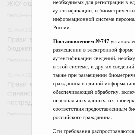
необходимых для регистрации в е
ЖКУ отдельным категориям граждан
аутентификации, и биометрически
Распоряжение от 30 июля 2026 года №2032-р
информационной системе персона
России.
31 июля 2026
,
Бюджеты субъектов Федерации. Межбюдже
Правительство спишет часть задолженно
Постановлением
№747
установле
бюджетным кредитам ещё двум региона
размещении в электронной форме 
аутентификации сведений, необхо
Распоряжение от 29 июля 2026 года №2016-р
в этой системе, и других сведени
также при размещении биометрич
31 июля 2026
,
Чрезвычайные ситуации и ликвидация их по
гражданина в единой информацио
Правительство выделило дополнительно
обеспечивающей обработку, включ
финансирование Дагестану и Чечне на 
персональных данных, их проверк
пострадавшим от наводнения
соответствия предоставленным б
Распоряжение от 28 июля 2026 года №1999-р и распоряжение от 30 
российского гражданина.
30 июля, четверг
Эти требования распространяются