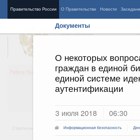
Правительство России
О Правительстве
Новости
Заседан
Документы
Председатель Правительства
М
Вице-премьеры
М
О некоторых вопрос
граждан в единой б
Демография
Занято
Работа Правительства
единой системе иде
Здоровье
Технол
Образование
Эконом
аутентификации
Культура
Финан
Общество
Социал
Государство
3 июля 2018
06:30
Стратегии
Государственные программы
Национальн
Информационная безопасность
Ден