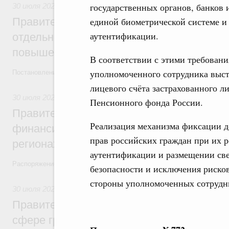
государственных органов, банков
30 июля 2026
,
Оборот бензина и дизельного топлива
Правительство ввело новый временный з
единой биометрической системе и
аутентификации.
отдельных видов топлива и утвердило ря
повышения доступности нефтепродуктов
В соответствии с этими требовани
уполномоченного сотрудника выст
Постановления от 30 июля 2026 года №952, №953, №954
лицевого счёта застрахованного л
30 июля 2026
,
Малое и среднее предпринимательство
Пенсионного фонда России.
Правительство выделило дополнительно
Реализация механизма фиксации д
финансирование на поддержку бизнеса 
прав российских граждан при их 
регионах
аутентификации и размещении све
Распоряжение от 30 июля 2026 года №2031-р
безопасности и исключения риско
стороны уполномоченных сотрудн
30 июля 2026
,
Авиастроение
Правительство профинансирует приорит
сфере гражданской авиации