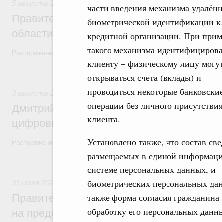
5 августа 2026
,
Национальный проект «Экологическое бла
части введения механизма удалён
Правительство увеличило объём финанс
биометрической идентификации к
области в рамках федерального проекта
кредитной организации. При при
такого механизма идентифициров
Распоряжение от 3 августа 2026 года №2067-р
клиенту – физическому лицу могу
3 августа, понедельник
открываться счета (вклады) и
проводиться некоторые банковски
3 августа 2026
,
Регулирование в сфере торговли. Защита
операции без личного присутстви
Дмитрий Григоренко возглавил штаб по 
клиента.
цифровых платформ
Установлено также, что состав св
Распоряжение от 25 июля 2026 года №1966-р
размещаемых в единой информац
31 июля, пятница
системе персональных данных, и
биометрических персональных дан
31 июля 2026
,
Социальная поддержка отдельных категорий
также форма согласия гражданина 
Правительство направит регионам более
обработку его персональных данн
на предоставление мер социальной подд