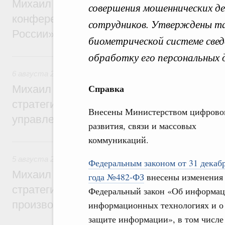
Михаил Мишустин дал поручения по итог
совершения мошеннических д
конференции «Цифровая индустрия пр
сотрудников. Утверждены та
России»
биометрической системе свед
обработку его персональных 
6 августа, четверг
6 августа 2026
,
Технологическое развитие. Инновации
Справка
Михаил Мишустин дал поручения по ито
стратегической сессии о совершенствов
Внесены Министерством цифрово
управления научно-технологическим раз
развития, связи и массовых
коммуникаций.
5 августа, среда
5 августа 2026
,
Вопросы производительности труда и по
Федеральным законом от 31 декаб
Михаил Мишустин дал поручения по ито
года №482-ФЗ
внесены изменения
стратегической сессии, посвящённой п
Федеральный закон «Об информац
производительности труда
информационных технологиях и о
защите информации», в том числе