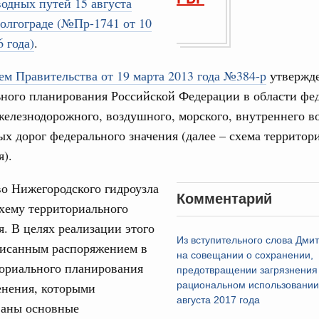
одных путей 15 августа
17
ческое благополучие»
Волгограде (№Пр-1741 от 10
финансирования Омской области в рамках
24
оздух»
 года)
.
067-р
31
м Правительства от 19 марта 2013 года №384-р
утвержде
ного планирования Российской Федерации в области фе
густа, понедельник
Календарь 
железнодорожного, воздушного, морского, внутреннего во
ли. Защита прав потребителей
об избранн
перейдите в
х дорог федерального значения (далее – схема территор
таб по развитию цифровых платформ
).
С помощь
66-р
осуществ
о Нижегородского гидроузла
Для поиск
 июля, пятница
Комментарий
сервисо
хему территориального
 категорий граждан
. В целях реализации этого
 более 7,4 млрд рублей на предоставление
Выбра
Из вступительного слова Дми
писанным распоряжением в
лате ЖКУ отдельным категориям граждан
пери
на совещании о сохранении,
ториального планирования
предотвращении загрязнения
32-р
Архи
енения, которыми
рациональном использовании 
августа 2017 года
ваны основные
 Межбюджетные отношения