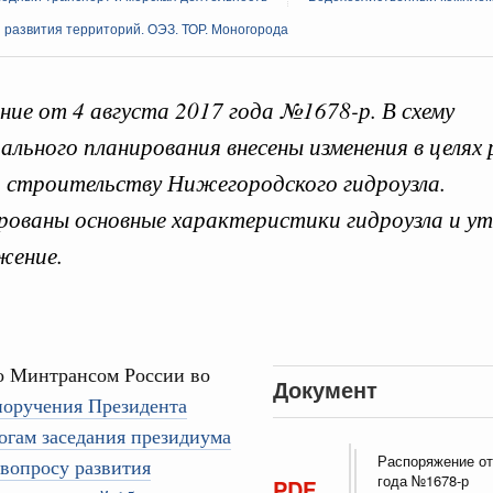
развития территорий. ОЭЗ. ТОР. Моногорода
ие от 4 августа 2017 года №1678-р. В схему
 справками к ним
Поиск по всем докумен
льного планирования внесены изменения в целях 
 строительству Нижегородского гидроузла.
"Поиск по всем документам"
ованы основные характеристики гидроузла и ут
Кален
августа, четверг
жение.
овации
ПН
о итогам стратегической сессии о
вления научно-технологическим развитием
 августа, среда
о Минтрансом России во
Документ
3
поручения Президента
руда и поддержки занятости
о итогам стратегической сессии,
огам заседания президиума
10
дительности труда
Распоряжение от
 вопросу развития
года №1678-р
PDF