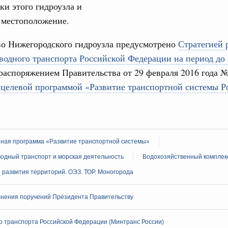
олженности по бюджетным кредитам ещё двум
ки этого гидроузла и
Подпи
 местоположение.
16-р
Ежеднев
во Нижегородского гидроузла предусмотрено
Стратегией 
Email
водного транспорта Российской Федерации на период до 
ация их последствий
тельное финансирование Дагестану и Чечне
распоряжением Правительства от 29 февраля 2016 года №
однения
целевой программой «Развитие транспортной системы Р
9-р и распоряжение от 30 июля 2026 года №2033-р
0 июля, четверг
Email
лива
нная программа «Развитие транспортной системы»
енный запрет на вывоз отдельных видов
одный транспорт и морская деятельность
Водохозяйственный комплек
мер для повышения доступности
развития территорий. ОЭЗ. ТОР. Моногорода
52, №953, №954
нения поручений Президента Правительству
ьство
о транспорта Российской Федерации (Минтранс России)
ительное финансирование на поддержку