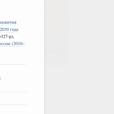
ска
ная
Еженедельная
развития
2030 года
327-р),
оссии (2010–
Подписаться
с
Подписаться