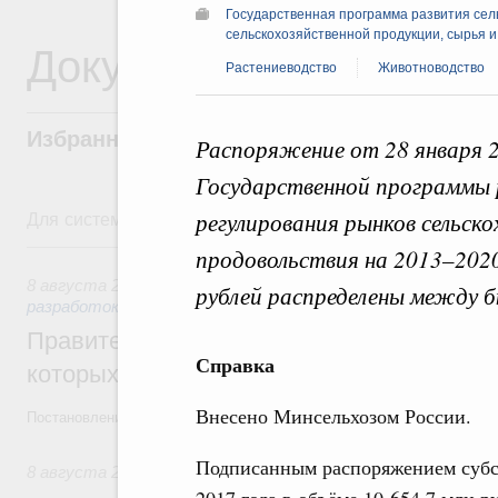
Государственная программа развития сель
сельскохозяйственной продукции, сырья 
Документы
Растениеводство
Животноводство
Избранные документы со справками к ни
Распоряжение от 28 января 2
Государственной программы р
Для системного поиска перейдите в раздел "Поиск по 
регулирования рынков сельско
8 августа, суббота
продовольствия на 2013–2020 
8 августа 2026
,
Государственная политика в сфере научны
рублей распределены между 
разработок
Правительство расширило перечень пре
Справка
которых освобождаются от НДФЛ
Внесено Минсельхозом России.
Постановление от 5 августа 2026 года №978
Подписанным распоряжением суб
8 августа 2026
,
Отрасль информационных технологий