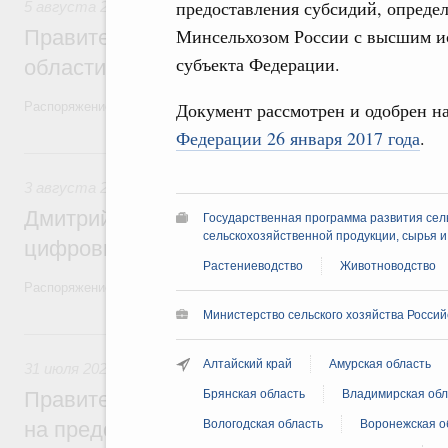
предоставления субсидий, опреде
5 августа 2026
,
Национальный проект «Экологическое бла
Минсельхозом России с высшим и
Правительство увеличило объём финанс
субъекта Федерации.
области в рамках федерального проекта
Документ рассмотрен и одобрен н
Распоряжение от 3 августа 2026 года №2067-р
Федерации 26 января 2017 года
.
3 августа, понедельник
3 августа 2026
,
Регулирование в сфере торговли. Защита
Дмитрий Григоренко возглавил штаб по 
Государственная программа развития сель
сельскохозяйственной продукции, сырья 
цифровых платформ
Растениеводство
Животноводство
Распоряжение от 25 июля 2026 года №1966-р
Министерство сельского хозяйства Росси
31 июля, пятница
Алтайский край
Амурская область
31 июля 2026
,
Социальная поддержка отдельных категорий
Правительство направит регионам более
Брянская область
Владимирская обл
на предоставление мер социальной подд
Вологодская область
Воронежская о