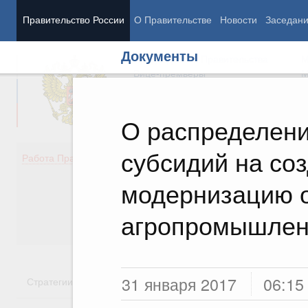
Правительство России
О Правительстве
Новости
Заседан
Документы
Председатель Правительства
М
Вице-премьеры
М
О распределени
субсидий на со
Демография
Занято
Работа Правительства
Здоровье
Технол
Образование
Эконом
модернизацию 
Культура
Финан
Общество
Социал
агропромышлен
Государство
31 января 2017
06:15
Стратегии
Государственные программы
Национальн