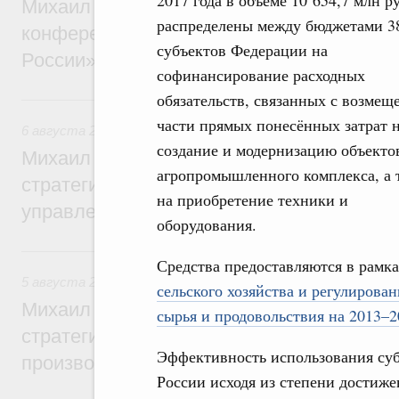
2017 года в объёме 10 654,7 млн р
Михаил Мишустин дал поручения по итог
распределены между бюджетами 3
конференции «Цифровая индустрия пр
субъектов Федерации на
России»
софинансирование расходных
обязательств, связанных с возмещ
6 августа, четверг
части прямых понесённых затрат 
6 августа 2026
,
Технологическое развитие. Инновации
создание и модернизацию объекто
Михаил Мишустин дал поручения по ито
агропромышленного комплекса, а 
стратегической сессии о совершенствов
на приобретение техники и
управления научно-технологическим раз
оборудования.
5 августа, среда
Средства предоставляются в рамк
5 августа 2026
,
Вопросы производительности труда и по
сельского хозяйства и регулирова
Михаил Мишустин дал поручения по ито
сырья и продовольствия на 2013–2
стратегической сессии, посвящённой п
Эффективность использования су
производительности труда
России исходя из степени достиже