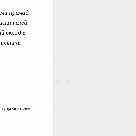
ами премий
искателей.
й вклад в
там
листики
Август
2026
дарь
ВТ
СР
ЧТ
ПТ
СБ
ВС
1
2
 17 декабря 2015
4
5
6
7
8
9
11
12
13
14
15
16