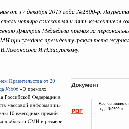
ие от 17 декабря 2015 года №2600-р. Лауреат
у стали четыре соискателя и пять коллективов со
ению Дмитрия Медведева премия за персональны
 справками к ним
Поиск по всем докумен
СМИ присуждена президенту факультета журна
В.Ломоносова Я.Н.Засурскому.
"Поиск по всем документам"
Кален
августа, четверг
овации
ПН
о итогам стратегической сессии о
ием Правительства от 20
Документ
вления научно-технологическим развитием
ода №606
«О премиях
 августа, среда
ва Российской Федерации в
Распоряжение от
3
дств массовой информации»
руда и поддержки занятости
года №2600-р
PDF
ены 10 ежегодных премий
о итогам стратегической сессии,
10
дительности труда
а в области СМИ в размере