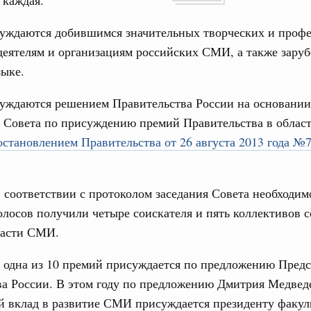
 каждая.
17
ческое благополучие»
финансирования Омской области в рамках
уждаются добившимся значительных творческих и проф
24
оздух»
деятелям и организациям российских СМИ, а также зар
067-р
31
зыке.
густа, понедельник
уждаются решением Правительства России на основании
Календарь 
ли. Защита прав потребителей
об избранн
 Совета по присуждению премий Правительства в обла
перейдите в
таб по развитию цифровых платформ
остановлением Правительства от 26 августа 2013 года №
С помощь
66-р
осуществ
Для поиск
 июля, пятница
в соответствии с протоколом заседания Совета необходим
сервисо
олосов получили четыре соискателя и пять коллективов 
 категорий граждан
 более 7,4 млрд рублей на предоставление
Выбра
ласти СМИ.
лате ЖКУ отдельным категориям граждан
пери
 одна из 10 премий присуждается по предложению Предс
32-р
Архи
а России. В этом году по предложению Дмитрия Медведе
 вклад в развитие СМИ присуждается президенту факул
 Межбюджетные отношения