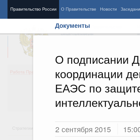
Правительство России
О Правительстве
Новости
Заседан
Документы
Председатель Правительства
М
Вице-премьеры
М
О подписании Д
координации де
Демография
Занято
Работа Правительства
Здоровье
Технол
Образование
Эконом
ЕАЭС по защите
Культура
Финан
Общество
Социал
интеллектуальн
Государство
2 сентября 2015
15:0
Стратегии
Государственные программы
Национальн