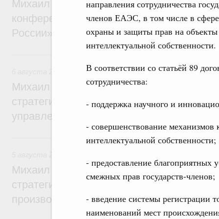
Михаил Мишустин дал поручения по итог
направления сотрудничества госуд
членов ЕАЭС, в том числе в сфере
конференции «Цифровая индустрия пр
охраны и защиты прав на объекты
России»
интеллектуальной собственности.
6 августа, четверг
В соответствии со статьёй 89 до
6 августа 2026
,
Технологическое развитие. Инновации
сотрудничества:
Михаил Мишустин дал поручения по ито
стратегической сессии о совершенствов
- поддержка научного и инновацио
управления научно-технологическим раз
- совершенствование механизмов 
5 августа, среда
интеллектуальной собственности;
5 августа 2026
,
Вопросы производительности труда и по
- предоставление благоприятных у
Михаил Мишустин дал поручения по ито
смежных прав государств-членов;
стратегической сессии, посвящённой п
- введение системы регистрации 
производительности труда
наименований мест происхождени