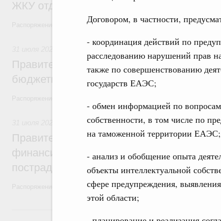
ЖКУ отдельным категориям граждан
Договором, в частности, предусма
Распоряжение от 30 июля 2026 года №2032-р
- координация действий по преду
31 июля 2026
,
Бюджеты субъектов Федерации. Межбюдже
расследованию нарушений прав на
Правительство спишет часть задолженно
также по совершенствованию деят
бюджетным кредитам ещё двум региона
государств ЕАЭС;
Распоряжение от 29 июля 2026 года №2016-р
- обмен информацией по вопросам
собственности, в том числе по п
31 июля 2026
,
Чрезвычайные ситуации и ликвидация их по
на таможенной территории ЕАЭС;
Правительство выделило дополнительно
финансирование Дагестану и Чечне на 
- анализ и обобщение опыта деят
пострадавшим от наводнения
объекты интеллектуальной собств
сфере предупреждения, выявления
Распоряжение от 28 июля 2026 года №1999-р и распоряжение от 30 
этой области;
30 июля, четверг
- планирование и реализация согл