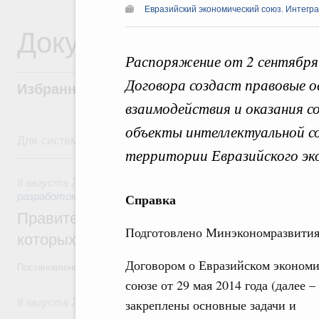
Евразийский экономический союз. Интегр
Документы
Распоряжение от 2 сентября
Договора создаст правовые о
Избранные документы со справками к ни
взаимодействия и оказания с
объекты интеллектуальной 
Для системного поиска перейдите в раздел "Поиск по 
территории Евразийского эко
8 августа, суббота
8 августа 2026
,
Государственная политика в сфере научны
разработок
Справка
Правительство расширило перечень пре
Подготовлено Минэкономразвития
которых освобождаются от НДФЛ
Договором о Евразийском эконом
Постановление от 5 августа 2026 года №978
союзе от 29 мая 2014 года (далее 
8 августа 2026
,
Отрасль информационных технологий
закреплены основные задачи и