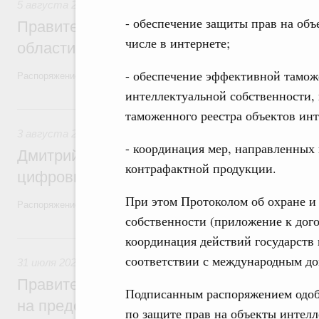
5 августа 2026
,
Национальный проект «Экологическое бла
- обеспечение защиты прав на объ
Правительство увеличило объём финанс
числе в интернете;
области в рамках федерального проекта
- обеспечение эффективной тамож
Распоряжение от 3 августа 2026 года №2067-р
интеллектуальной собственности, 
3 августа, понедельник
таможенного реестра объектов инт
3 августа 2026
,
Регулирование в сфере торговли. Защита
- координация мер, направленных
Дмитрий Григоренко возглавил штаб по 
контрафактной продукции.
цифровых платформ
При этом Протоколом об охране и
Распоряжение от 25 июля 2026 года №1966-р
собственности (приложение к дог
31 июля, пятница
координация действий государств 
соответствии с международным до
31 июля 2026
,
Социальная поддержка отдельных категорий
Правительство направит регионам более
Подписанным распоряжением одоб
на предоставление мер социальной подд
по защите прав на объекты интелл