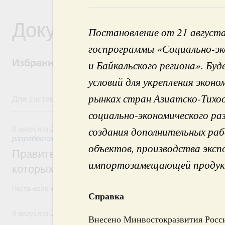
Документы
Постановление от 21 августа
госпрограммы «Социально-эк
Избранные документы со справками к ни
и Байкальского региона». Б
условий для укрепления эконо
рынках стран Азиатско-Тихоо
Для системного поиска перейдите в раздел "Поиск по 
8 августа, суббота
социально-экономического ра
создания дополнительных ра
8 августа 2026
,
Государственная политика в сфере научны
разработок
объектов, производства экс
Правительство расширило перечень пре
импортозамещающей продукци
которых освобождаются от НДФЛ
Постановление от 5 августа 2026 года №978
Справка
8 августа 2026
,
Отрасль информационных технологий
Внесено Минвостокразвития Росс