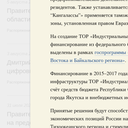
5 августа 2026
,
Национальный проект «Экологическое бла
резидентов. Также устанавливаетс
Правительство увеличило объём финанс
“Кангалассы”» применяется тамож
области в рамках федерального проекта
зоны, установленная правом Евраз
Распоряжение от 3 августа 2026 года №2067-р
На создание ТОР «Индустриальны
финансирование из федерального б
3 августа, понедельник
выделены в рамках
госпрограммы 
3 августа 2026
,
Регулирование в сфере торговли. Защита
Востока и Байкальского региона»
.
Дмитрий Григоренко возглавил штаб по 
цифровых платформ
Финансирование в 2015–2017 года
инфраструктуры ТОР «Индустриаль
Распоряжение от 25 июля 2026 года №1966-р
счёт средств бюджета Республики 
31 июля, пятница
города Якутска и внебюджетных и
31 июля 2026
,
Социальная поддержка отдельных категорий
Принятые решения будут способс
Правительство направит регионам более
экономических позиций России на
на предоставление мер социальной подд
Тихоокеанского региона и стимул