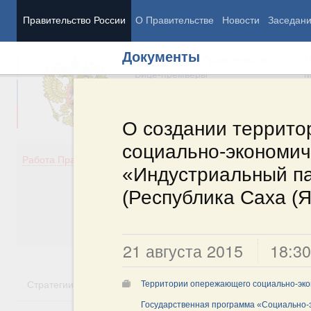
Правительство России
О Правительстве
Новости
Заседан
Документы
Председатель Правительства
М
Вице-премьеры
М
О создании террит
социально-экономич
Демография
Занято
Работа Правительства
«Индустриальный па
Здоровье
Технол
Образование
Эконом
(Республика Саха (Я
Культура
Финан
Общество
Социал
Государство
21 августа 2015
18:30
Стратегии
Государственные программы
Национальн
Территории опережающего социально-эко
Государственная программа «Социально-э