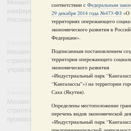
Михаил Мишустин дал поручения по итог
соответствии с
Федеральным зако
конференции «Цифровая индустрия пр
29 декабря 2014 года №473-ФЗ
«О
России»
территориях опережающего социа
экономического развития в Россий
6 августа, четверг
Федерации».
6 августа 2026
,
Технологическое развитие. Инновации
Подписанным постановлением соз
Михаил Мишустин дал поручения по ито
территория опережающего социал
стратегической сессии о совершенствов
экономического развития
управления научно-технологическим раз
«Индустриальный парк “Кангалас
5 августа, среда
“Кангалассы”») на территории гор
Саха (Якутия).
5 августа 2026
,
Вопросы производительности труда и по
Михаил Мишустин дал поручения по ито
Определены местоположение гран
стратегической сессии, посвящённой п
перечень видов экономической де
производительности труда
«Индустриальный парк “Кангаласс
предпринимательской деятельнос