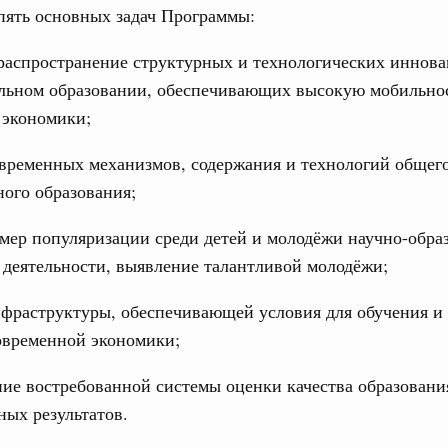
пять основных задач Программы:
Подпи
16-р
 распространение структурных и технологических иннова
Ежеднев
ация их последствий
льном образовании, обеспечивающих высокую мобильно
тельное финансирование Дагестану и Чечне
Email
 экономики;
однения
овременных механизмов, содержания и технологий общег
9-р и распоряжение от 30 июля 2026 года №2033-р
ого образования;
0 июля, четверг
 мер популяризации среди детей и молодёжи научно-обра
лива
Email
 деятельности, выявление талантливой молодёжи;
енный запрет на вывоз отдельных видов
мер для повышения доступности
нфраструктуры, обеспечивающей условия для обучения и
овременной экономики;
52, №953, №954
ие востребованной системы оценки качества образовани
ьство
ных результатов.
ительное финансирование на поддержку