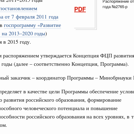
Распоряжение от
17
оздух»
года №2765-р
постановлением
PDF
24
а от 7 февраля 2011 года
067-р
 в
госпрограмму «Развитие
31
густа, понедельник
 на 2013–2020 годы
)
ли. Защита прав потребителей
 в 2015 году.
Календарь 
таб по развитию цифровых платформ
об избранн
 распоряжением утверждается Концепция ФЦП развития
перейдите в
66-р
 годы (далее – соответственно Концепция, Программа).
С помощь
 июля, пятница
осуществ
нный заказчик – координатор Программы – Минобрнауки 
Для поиск
 категорий граждан
сервисо
 более 7,4 млрд рублей на предоставление
ределяет в качестве цели Программы обеспечение услов
лате ЖКУ отдельным категориям граждан
 развития российского образования, формирование
Выбра
пери
32-р
пособного человеческого потенциала и повышение
особности российского образования на всех уровнях, в 
Архи
 Межбюджетные отношения
ом.
олженности по бюджетным кредитам ещё двум