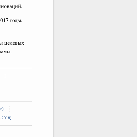
нноваций.
017 годы,
мы целевых
аммы.
и)
.2018)