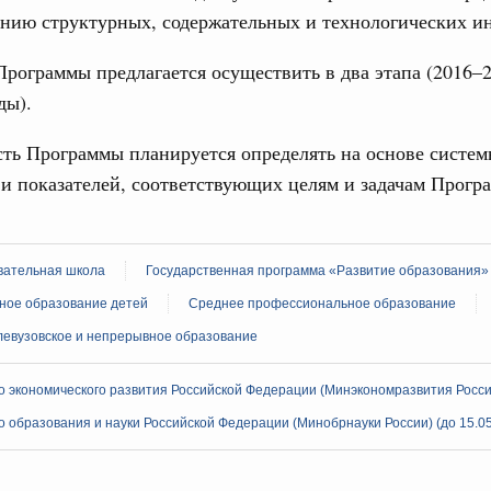
ению структурных, содержательных и технологических и
ий. ОЭЗ. ТОР. Моногорода
рование на развитие технопарка в
рограммы предлагается осуществить в два этапа (2016–2
ды).
89-р
ть Программы планируется определять на основе систе
и показателей, соответствующих целям и задачам Прогр
нения. Медицинское страхование
гионов дополнительное финансирование на
ских учреждений
7-р и распоряжение от 21 июля 2026 года №1913-р
ательная школа
Государственная программа «Развитие образования»
ное образование детей
Среднее профессиональное образование
юля, воскресенье
левузовское и непрерывное образование
циональные парки
яжение о создании дирекции особо
 экономического развития Российской Федерации (Минэкономразвития Росси
ий Запорожской области
 образования и науки Российской Федерации (Минобрнауки России) (до 15.05
15-р