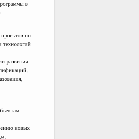
Программы в
я
 проектов по
и технологий
ии развития
алификаций,
азования,
убъектам
дрению новых
ды,