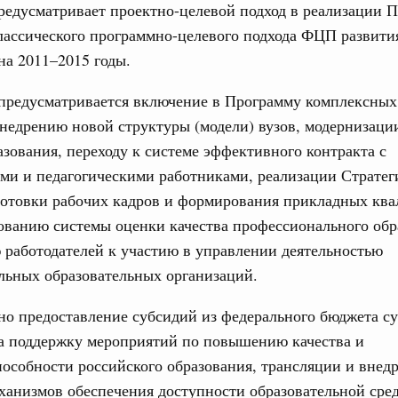
редусматривает проектно-целевой подход в реализации 
31-р
лассического программно-целевого подхода ФЦП развити
на 2011–2015 годы.
риоритетные проекты в сфере гражданской
предусматривается включение в Программу комплексных
недрению новой структуры (модели) вузов, модернизаци
9-р, распоряжение от 30 июля 2026 года №2027-р
азования, переходу к системе эффективного контракта с
ми и педагогическими работниками, реализации Стратег
о
рование Курской области на поддержку
готовки рабочих кадров и формирования прикладных кв
ного хозяйства
ованию системы оценки качества профессионального обр
работодателей к участию в управлении деятельностью
21-р
льных образовательных организаций.
юля, понедельник
о предоставление субсидий из федерального бюджета с
е услуги
а поддержку мероприятий по повышению качества и
тры эксперимента по использованию
ставления отдельных мер соцзащиты
особности российского образования, трансляции и вне
ханизмов обеспечения доступности образовательной сре
14