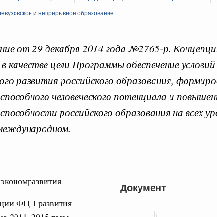
левузовское и непрерывное образование
ие от 29 декабря 2014 года №2765-р. Концепци
 справками к ним
Поиск по всем докумен
 в качестве цели Программы обеспечение условий
го развития российского образования, формиро
"Поиск по всем документам"
способного человеческого потенциала и повышен
Кален
ации
способности российского образования на всех уро
о итогам стратегической сессии о
 международном.
вления научно-технологическим развитием
ПН
Вчера
руда и поддержки занятости
3
о итогам стратегической сессии,
экономразвития.
дительности труда
Документ
10
ации ФЦП развития
ческое благополучие»
на 2011–2015 годы
финансирования Омской области в рамках