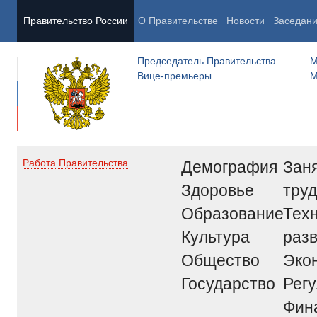
Правительство России
О Правительстве
Новости
Заседан
Председатель Правительства
М
Вице-премьеры
М
Демография
Заня
Работа Правительства
Здоровье
труд
Образование
Тех
Культура
раз
Общество
Эко
Государство
Рег
Фин