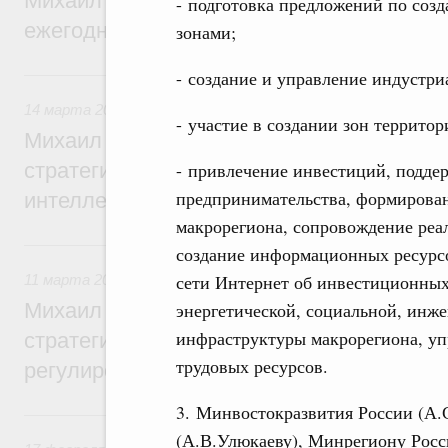
Михаил Мишустин утвердил поручения п
- подготовка предложений по соз
ежегодного отчёта Правительства в Гос
зонами;
14 марта, суббота
- создание и управление индустр
14 марта 2026
,
Интеллектуальная собственность
- участие в создании зон территор
Михаил Мишустин дал поручения по ито
- привлечение инвестиций, поддер
стратегической сессии, посвящённой ра
предпринимательства, формирова
интеллектуальной собственности до 2036
макрорегиона, сопровождение реа
11 марта, среда
создание информационных ресурс
сети Интернет об инвестиционных
11 марта 2026
,
Регулирование в сфере торговли. Защита
энергетической, социальной, инж
Михаил Мишустин дал поручения по ито
инфраструктуры макрорегиона, уп
стратегической сессии, посвящённой во
трудовых ресурсов.
регулирования платформенной экономик
3. Минвостокразвития России (А.
17 февраля, вторник
(А.В.Улюкаеву), Минрегиону Росс