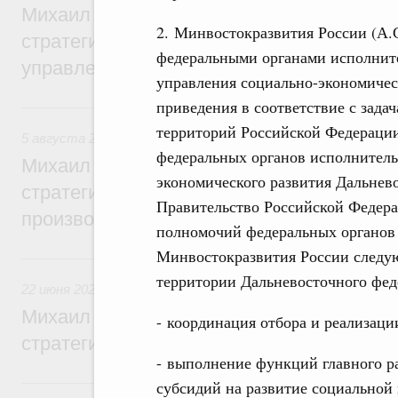
Михаил Мишустин дал поручения по ито
2. Минвостокразвития России (А.
стратегической сессии о совершенствов
федеральными органами исполните
управления научно-технологическим раз
управления социально-экономичес
приведения в соответствие с зада
5 августа, среда
территорий Российской Федераци
5 августа 2026
,
Вопросы производительности труда и по
федеральных органов исполнитель
Михаил Мишустин дал поручения по ито
экономического развития Дальнево
стратегической сессии, посвящённой п
Правительство Российской Федер
производительности труда
полномочий федеральных органов 
Минвостокразвития России след
22 июня, понедельник
территории Дальневосточного фед
22 июня 2026
,
Отрасль информационных технологий
Михаил Мишустин дал поручения по ито
- координация отбора и реализац
стратегической сессии по развитию ци
- выполнение функций главного р
6 июня, суббота
субсидий на развитие социальной