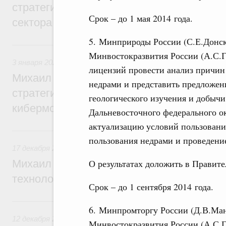
стратегической сессии о развитии агро
Срок – до 1 мая 2014 года.
сектора
5. Минприроды России (С.Е.Донск
3 января, суббота
Минвостокразвития России (А.С.Г
3 января 2026
,
Информационная безопасность
лицензий провести анализ причи
Михаил Мишустин дал поручения по ито
недрами и представить предложен
стратегической сессии, посвящённой бор
геологического изучения и добыч
кибермошенничеством
Дальневосточного федерального о
актуализацию условий пользовани
17 декабря 2025, среда
пользования недрами и проведени
17 декабря 2025
,
Технологическое развитие. Инновации
О результатах доложить в Правит
Михаил Мишустин дал поручения по воп
технологической политики
Срок – до 1 сентября 2014 года.
12 декабря 2025, пятница
6. Минпромторгу России (Д.В.Ман
12 декабря 2025
,
Отрасль информационных технологий
Минвостокразвития России (А.С.Г