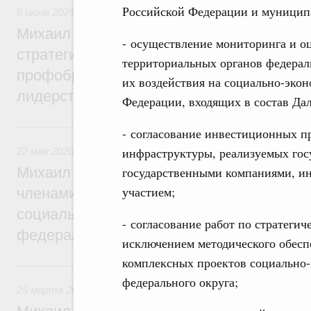
Российской Федерации и муницип
6 июня 2026
,
Высшее, послевузовское и непрерывное образ
Михаил Мишустин дал поручения по ито
- осуществление мониторинга и о
стратегической сессии по развитию высш
территориальных органов федерал
профобразования для достижения техно
их воздействия на социально-экон
лидерства
Федерации, входящих в состав Дал
22 мая, пятница
- согласование инвестиционных п
инфраструктуры, реализуемых го
22 мая 2026
,
Развитие Северного Кавказа
государственными компаниями, и
Михаил Мишустин дал поручения по ито
участием;
членами Правительственной комиссии п
социально-экономического развития Сев
- согласование работ по стратеги
федерального округа
исключением методического обеспе
комплексных проектов социально-
25 марта, среда
федерального округа;
25 марта 2026
,
Отчёты Правительства