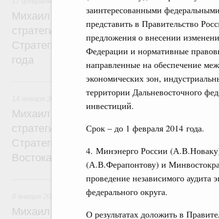
17 февраля 2026
,
Регулирование в сфере строительства
заинтересованными федеральными 
Михаил Мишустин дал поручения по ито
представить в Правительство Рос
стратегической сессии, посвящённой ре
предложения о внесении изменени
Стратегии развития строительной отрасл
Федерации и нормативные правов
года
направленные на обеспечение ме
экономических зон, индустриальны
14 января, среда
территории Дальневосточного фед
14 января 2026
,
Общие вопросы развития ДФО
инвестиций.
Михаил Мишустин дал поручения по ито
Срок – до 1 февраля 2014 года.
стратегической сессии, посвящённой раз
Стратегии социально-экономического ра
4. Минэнерго России (А.В.Новаку
Востока
(А.В.Ферапонтову) и Минвостокра
проведение независимого аудита 
8 января, четверг
федерального округа.
8 января 2026
,
Общие вопросы агропромышленного комплек
Михаил Мишустин дал поручения по ито
О результатах доложить в Правит