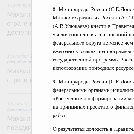
16 октября 2025
,
Жилищная политика, рынок жилья
8. Минприроды России (С.Е.Донск
Михаил Мишустин дал поручения по ито
Минвостокразвития России (А.С.
стратегической сессии, посвящённой п
(А.В.Улюкаеву) внести в Правите
доступности жилья для граждан
увеличению доли ассигнований на
федерального округа не менее чем
2 октября 2025, четверг
ежегодно в рамках подпрограммы 
2 октября 2025
,
Государственная политика в сфере научны
государственной программы Росси
разработок
использование природных ресурсо
Михаил Мишустин дал поручения по ито
стратегической сессии «Модель развития
9. Минприроды России (С.Е.Донск
федеральными органами исполнит
14 августа 2025, четверг
«Росгеология» о формировании м
14 августа 2025
,
Развитие отдельных территорий, городо
на принципах проектного финанси
Дальневосточного федерального округа (кроме Сахалина и
работ.
Михаил Мишустин дал поручения по ито
поездки в Дальневосточный и Сибирски
О результатах доложить в Правит