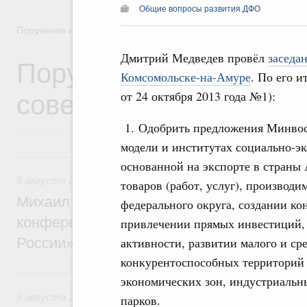
Общие вопросы развития ДФО
Поручения и их выполнение
Дмитрий Медведев провёл
заседа
Поручения Правительс
Комсомольске-на-Амуре
. По его 
совещаний, заседаний,
от 24 октября 2013 года №1):
1. Одобрить предложения Минвос
модели и институтах социально-эк
8 августа, суббота
основанной на экспорте в страны 
8 августа 2026
,
Отрасль информационных технологий
товаров (работ, услуг), производ
Михаил Мишустин дал поручения по итог
федерального округа, создании к
конференции «Цифровая индустрия пр
привлечении прямых инвестиций, 
активности, развитии малого и ср
России»
конкурентоспособных территорий 
6 августа, четверг
экономических зон, индустриальн
6 августа 2026
,
Технологическое развитие. Инновации
парков.