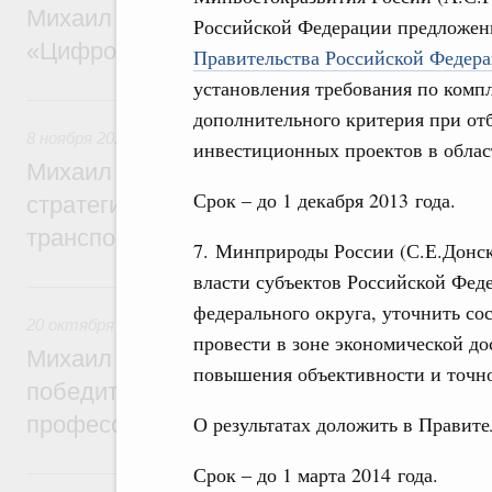
Михаил Мишустин дал поручения по ито
Российской Федерации предложен
«Цифровые решения»
Правительства Российской Федера
установления требования по комп
8 ноября 2025, суббота
дополнительного критерия при от
8 ноября 2025
,
Железнодорожный транспорт
инвестиционных проектов в облас
Михаил Мишустин дал поручения по ито
Срок – до 1 декабря 2013 года.
стратегической сессии о развитии скорос
транспортного сообщения
7. Минприроды России (С.Е.Донск
власти субъектов Российской Фед
20 октября 2025, понедельник
федерального округа, уточнить сос
20 октября 2025
,
Профессиональные квалификации
провести в зоне экономической д
Михаил Мишустин дал поручения по итог
повышения объективности и точно
победителями и призёрами национальны
О результатах доложить в Правит
профессионального мастерства
Срок – до 1 марта 2014 года.
16 октября 2025, четверг