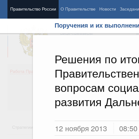
Правительство России
О Правительстве
Новости
Заседан
Поручения и их выполнен
Председатель Правительства
М
Вице-премьеры
М
Решения по ито
Правительствен
Демография
Занято
Работа Правительства
Здоровье
Технол
Образование
Эконом
вопросам социа
Культура
Финан
Общество
Социал
развития Дальн
Государство
12 ноября 2013
08:50
Стратегии
Государственные программы
Национальн