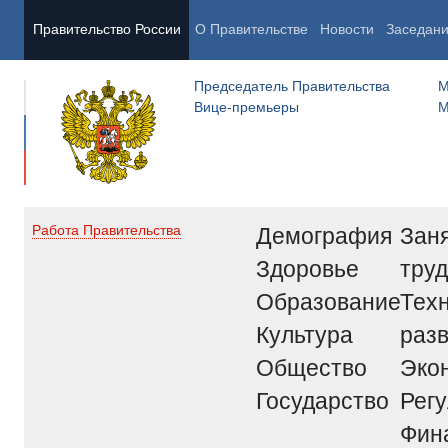
Правительство России
О Правительстве
Новости
Заседан
Председатель Правительства
М
Вице-премьеры
М
Демография
Заня
Работа Правительства
Здоровье
труд
Образование
Тех
Культура
раз
Общество
Эко
Государство
Рег
Фин