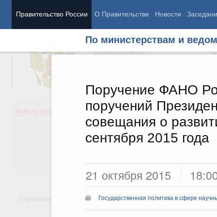
Правительство России
О Правительстве
Новости
Заседан
По министерствам и ведо
Председатель Правительства
М
Вице-премьеры
М
Поручение ФАНО Ро
поручений Президен
Демография
Занято
Работа Правительства
совещания о развити
Здоровье
Технол
Образование
Эконом
сентября 2015 года
Культура
Финан
Общество
Социал
Государство
21 октября 2015
18:0
Стратегии
Государственные программы
Национальн
Государственная политика в сфере научн