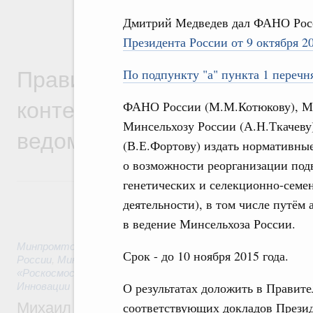
Дмитрий Медведев дал ФАНО Росс
Президента России от 9 октября 2
Правительственная информ
По подпункту "а" пункта 1 переч
контексте работы министер
ФАНО России (М.М.Котюкову), Ми
Минсельхозу России (А.Н.Ткачеву
ведомств
(В.Е.Фортову) издать нормативны
о возможности реорганизации по
генетических и селекционно-семе
деятельности), в том числе путём
в ведение Минсельхоза России.
Минпромторг России
,
Минфин России
,
Минэкономразвития
Срок - до 10 ноября 2015 года.
России
,
Минсельхоз России
,
Минэнерго России
,
Минтранс 
«Роскосмос»
,
Госкорпорация «Росатом»
,
2 часа назад
,
Техн
О результатах доложить в Правит
Инновации
соответствующих докладов Презид
Михаил Мишустин дал поручения по ито