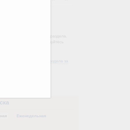
ю этого календаря поиск
ляется в рамках текущего раздела.
а по всему сайту воспользуйтесь
м
"Поиск"
ть материалы текущего раздела за
од
в
ска
ная
Еженедельная