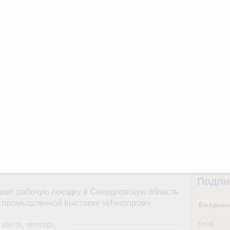
3 июля, четверг
31
ьства 23 июля 2026 года
С помощь
6 июля, четверг
осуществ
Для поиск
сервисо
ьства 16 июля 2026 года
Выбра
 июля, четверг
пери
Архи
ьства 9 июля 2026 года
юля, воскресенье
Подпи
шит рабочую поездку в Свердловскую область
ой промышленной выставке «Иннопром»
Ежеднев
 июля, четверг
Email