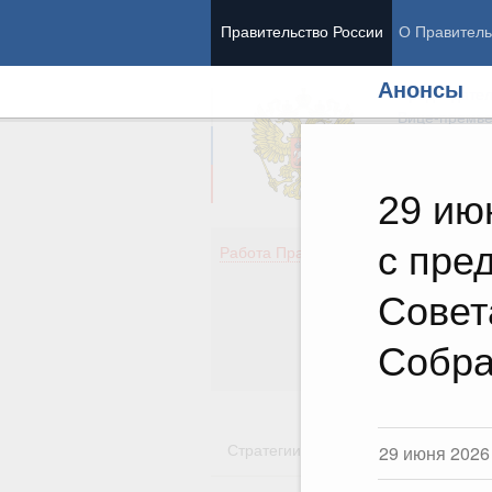
Правительство России
О Правитель
Анонсы
Председател
Вице-премь
29 ию
с пре
Де
Работа Правительства
Здо
Обр
Совет
Кул
Об
Собр
Гос
Стратегии
Государственные пр
29 июня 2026