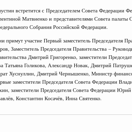
стин встретится с Председателем Совета Федерации Фе
лентиной Матвиенко и представителями Совета палаты 
едерального Собрания Российской Федерации.
и примут участие Первый заместитель Председателя Пр
Кален
ов, Заместитель Председателя Правительства – Руковод
 августа, среда
вительства Дмитрий Григоренко, заместители Председат
ва Татьяна Голикова, Александр Новак, Дмитрий Патруш
ПН
мет участие в заседании Евразийского
арат Хуснуллин, Дмитрий Чернышенко, Министр финанс
 Чолпон-Ате
ервые заместители Председателя Совета Федерации Вла
0 июля, четверг
кин, заместители Председателя Совета Федерации Юрий
3
влёв, Константин Косачёв, Инна Святенко.
ит рабочую поездку в Дальневосточный
10
17
ьства 30 июля 2026 года
24