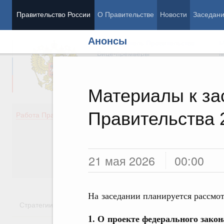
Правительство России
О Правительстве
Новости
Заседан
Анонсы
Председатель Правительства
М
Вице-премьеры
М
Материалы к з
Правительства 
Демография
Занято
Работа Правительства
Здоровье
Технол
Образование
Эконом
Культура
Финан
Общество
Социал
21 мая 2026
00:00
Государство
На заседании планируется рассмо
Стратегии
Государственные программы
Национальн
1.
О проекте федерального зако