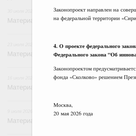
Законопроект направлен на совер
30 июля 2026
на федеральной территории «Сири
Материалы к заседанию Правительства 3
23 июля, четверг
4.
О проекте федерального закон
23 июля 2026
Материалы к заседанию Правительства 2
Федерального закона “Об иннов
16 июля, четверг
Законопроектом предусматриваетс
фонда «Сколково» решением През
16 июля 2026
Материалы к заседанию Правительства 1
9 июля, четверг
Москва,
9 июля 2026
20 мая 2026 года
Материалы к заседанию Правительства 9
5 июля, воскресенье