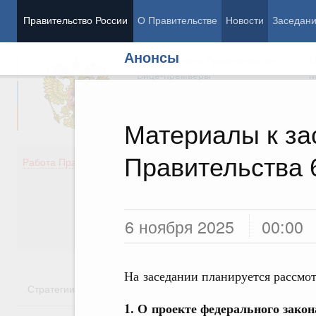
Правительство России
О Правительстве
Новости
Заседан
Анонсы
Председатель Правительства
М
Вице-премьеры
М
Материалы к з
Правительства 
Демография
Занято
Работа Правительства
Здоровье
Технол
Образование
Эконом
Культура
Финан
Общество
Социал
6 ноября 2025
00:00
Государство
На заседании планируется рассмо
Стратегии
Государственные программы
Национальн
1. О проекте федерального зако