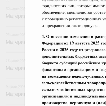
юридических лиц, которые имеют 
30 июля 2026
обеспечение, специалистов соотв
Материалы к заседанию Правительства 3
к проведению регистрационных и
и прекращения такого допуска.
23 июля, четверг
23 июля 2026
4. О внесении изменения в расп
Материалы к заседанию Правительства 2
Федерации от 19 августа 2025 г
России в 2025 году из резервно
16 июля, четверг
дополнительных бюджетных асси
16 июля 2026
бюджета субсидий российским к
Материалы к заседанию Правительства 1
финансовым организациям и гос
на возмещение недополученных 
9 июля, четверг
сельскохозяйственным товаропр
9 июля 2026
сельскохозяйственных кредитных
Материалы к заседанию Правительства 9
организациям и индивидуальны
производство, первичную и (ил
5 июля, воскресенье