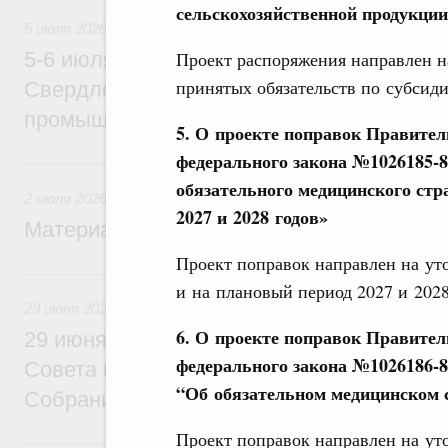
сельскохозяйственной продукции 
5 июля 2026
Проект распоряжения направлен н
5-6 июля Михаил Мишустин совершит ра
принятых обязательств по субсид
Свердловскую область для участия в X
промышленной выставке «Иннопром»
5.
О проекте поправок Правител
федерального закона №1026185-
2 июля, четверг
обязательного медицинского стр
2 июля 2026
2027 и 2028 годов»
Материалы к заседанию Правительства 2
Проект поправок направлен на уто
29 июня, понедельник
и на плановый период 2027 и 2028
29 июня 2026
6. О проекте поправок Правител
29 июня Михаил Мишустин встретится с
федерального закона №1026186-
Совета палаты Совета Федерации Федер
“Об обязательном медицинском 
Собрания
Проект поправок направлен на у
25 июня, четверг