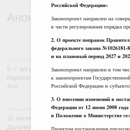
Российской Федерации»
Анонсы
Законопроект направлен на совер
в части регулирования порядка пр
2. О проекте поправок Правител
федерального закона №1026181-8
5 августа, среда
и на плановый период 2027 и 202
5 августа 2026
6–7 августа Михаил Мишустин примет уч
Законопроект направлен в том чис
к законопроектам Государственно
Евразийского межправительственного со
Российской Федерации и субъекто
Ате
3. О внесении изменений в пост
30 июля, четверг
Федерации от 12 июня 2008 года
30 июля 2026
в Положение о Министерстве сел
31 июля Михаил Мишустин совершит раб
Дальневосточный федеральный округ
Проектом постановления предусма