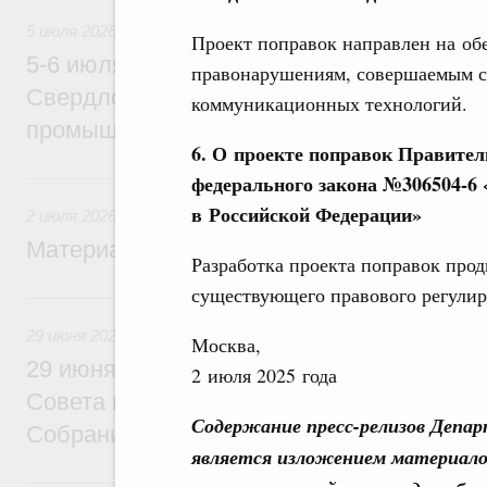
5 июля 2026
Проект поправок направлен на об
5-6 июля Михаил Мишустин совершит ра
правонарушениям, совершаемым с
Свердловскую область для участия в X
коммуникационных технологий.
промышленной выставке «Иннопром»
6. О проекте поправок Правител
2 июля, четверг
федерального закона №306504-6 
в Российской Федерации»
2 июля 2026
Материалы к заседанию Правительства 2
Разработка проекта поправок про
существующего правового регулир
29 июня, понедельник
29 июня 2026
Москва,
29 июня Михаил Мишустин встретится с
2 июля 2025 года
Совета палаты Совета Федерации Федер
Содержание пресс-релизов Депа
Собрания
является изложением материало
25 июня, четверг