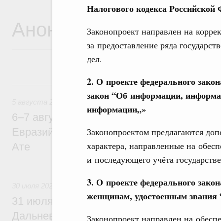
Налогового кодекса Российской
Анонсы
Законопроект направлен на корре
за предоставление ряда государст
дел.
2. О проекте федерального зако
5 августа, среда
закон “Об информации, информа
5 августа 2026
информации„»
6–7 августа Михаил Мишустин примет уч
Законопроектом предлагаются до
Евразийского межправительственного со
характера, направленные на обес
Ате
и последующего учёта государст
30 июля, четверг
3. О проекте федерального зако
30 июля 2026
женщинам, удостоенным звания 
31 июля Михаил Мишустин совершит раб
Дальневосточный федеральный округ
Законопроект направлен на обесп