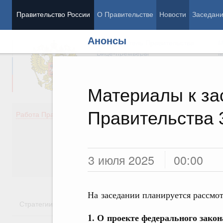
Правительство России
О Правительстве
Новости
Заседан
Анонсы
Председатель Правительства
М
Вице-премьеры
М
Материалы к з
Правительства 
Демография
Занято
Работа Правительства
Здоровье
Технол
Образование
Эконом
Культура
Финан
Общество
Социал
3 июля 2025
00:00
Государство
На заседании планируется рассмо
Стратегии
Государственные программы
Национальн
1. О проекте федерального зако