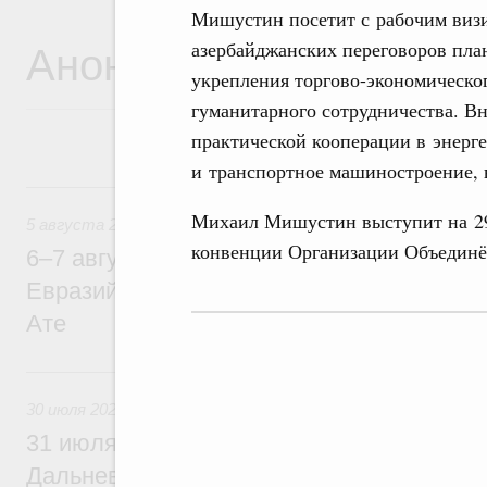
Мишустин посетит с рабочим визи
Анонсы
азербайджанских переговоров пла
укрепления торгово-экономическог
гуманитарного сотрудничества. В
практической кооперации в энерг
и транспортное машиностроение, в
5 августа, среда
Михаил Мишустин выступит на 29
5 августа 2026
конвенции Организации Объединё
6–7 августа Михаил Мишустин примет уч
Евразийского межправительственного со
Ате
30 июля, четверг
30 июля 2026
31 июля Михаил Мишустин совершит раб
Дальневосточный федеральный округ