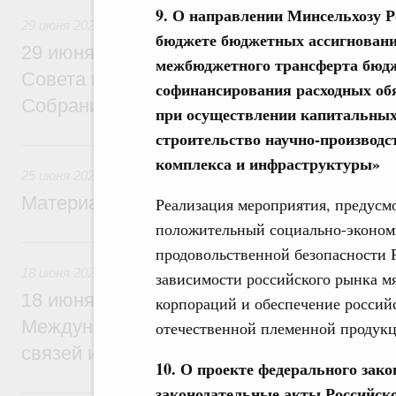
9. О направлении Минсельхозу 
29 июня 2026
бюджете бюджетных ассигнований
29 июня Михаил Мишустин встретится с
межбюджетного трансферта бюдж
Совета палаты Совета Федерации Федер
софинансирования расходных об
Собрания
при осуществлении капитальных
строительство научно-производс
25 июня, четверг
комплекса и инфраструктуры»
25 июня 2026
Материалы к заседанию Правительства 2
Реализация мероприятия, предусм
положительный социально-экономи
18 июня, четверг
продовольственной безопасности 
18 июня 2026
зависимости российского рынка м
18 июня Михаил Мишустин примет участи
корпораций и обеспечение росси
Международной конференции по укрепл
отечественной племенной продукц
связей и развитию креативных и творчес
10. О проекте федерального зак
законодательные акты Российск
15 июня, понедельник