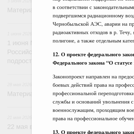
3 июня 2026
в соответствии с законодательны
Материалы к заседанию Правительства 3
подвергшимся радиационному воз
Чернобыльской АЭС, аварии на п
1 июня, понедельник
радиоактивных отходов в р. Течу
1 июня 2026
полигоне, а также отдельным кате
1 июня Михаил Мишустин вручит премии
Российской Федерации 2026 года в облас
12. О проекте федерального зако
подростковой литературы
Федерального закона “О статус
28 мая, четверг
Законопроект направлен на предо
боевых действий права на профес
28 мая 2026
профессиональной переподготовки
Материалы к заседанию Правительства 2
службы и оснований увольнения с
21 мая, четверг
военнослужащим, проходящим вое
права на профессиональное обуче
21 мая 2026
22 мая в Ашхабаде Михаил Мишустин пр
13. О проекте федерального зако