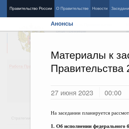
Правительство России
О Правительстве
Новости
Заседан
Анонсы
Председатель Правительства
М
Вице-премьеры
М
Материалы к з
Правительства 
Демография
Занято
Работа Правительства
Здоровье
Технол
Образование
Эконом
Культура
Финан
Общество
Социал
27 июня 2023
00:00
Государство
На заседании планируется рассмо
Стратегии
Государственные программы
Национальн
1. Об исполнении федерального б