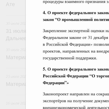
процедуры взаимного признания 
Ате
4. О проекте федерального зако
30 июля, четверг
закон “О промышленной политик
30 июля 2026
Закрепление экспертной оценки н
31 июля Михаил Мишустин совершит раб
Федеральном законе от 31 декабр
Дальневосточный федеральный округ
в Российской Федерации» позволи
30 июля 2026
проектов, направленных на внед
Материалы к заседанию Правительства 3
государственной поддержки.
23 июля, четверг
5. О проекте федерального закон
Российской Федерации “О торго
23 июля 2026
Федерации”»
Материалы к заседанию Правительства 2
Законопроект направлен на сокра
16 июля, четверг
экспортёров на получение докумен
16 июля 2026
внешнеэкономической деятельност