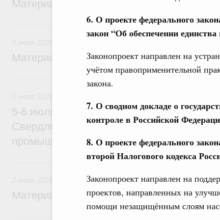
Материалы к заседанию Правительства 1
6. О проекте федерального зако
9 июля, четверг
закон “Об обеспечении единства
9 июля 2026
Законопроект направлен на устран
Материалы к заседанию Правительства 9
учётом правоприменительной прак
5 июля, воскресенье
закона.
5 июля 2026
7. О сводном докладе о государс
5-6 июля Михаил Мишустин совершит ра
контроле в Российской Федерации
Свердловскую область для участия в X
промышленной выставке «Иннопром»
8. О проекте федерального закон
второй Налогового кодекса Росс
2 июля, четверг
Законопроект направлен на подде
2 июля 2026
проектов, направленных на улучше
Материалы к заседанию Правительства 2
помощи незащищённым слоям насел
29 июня, понедельник