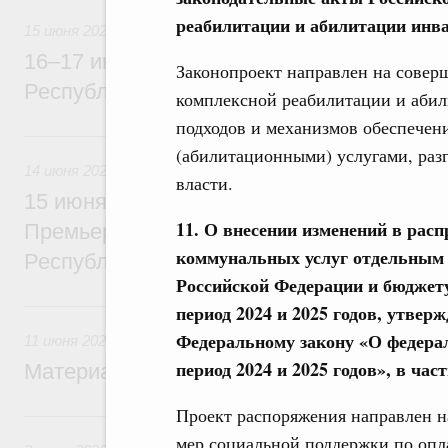
реабилитации и абилитации инв
15 июня 2026
16–17 июня Михаил Мишустин посетит с
Законопроект направлен на совер
Республику Узбекистан
комплексной реабилитации и абил
подходов и механизмов обеспече
14 июня, воскресенье
(абилитационными) услугами, раз
14 июня 2026
власти.
15 июня Михаил Мишустин проведёт пер
11. О внесении изменений в рас
Премьер-министром Лаосской Народно-Д
коммунальных услуг отдельным 
Республики Сонсаем Сипхандоном
Российской Федерации и бюджету
11 июня, четверг
период 2024 и 2025 годов, утвер
Федеральному закону «О федерал
11 июня 2026
период 2024 и 2025 годов», в част
Материалы к заседанию Правительства 1
Проект распоряжения направлен н
3 июня, среда
мер социальной поддержки по оп