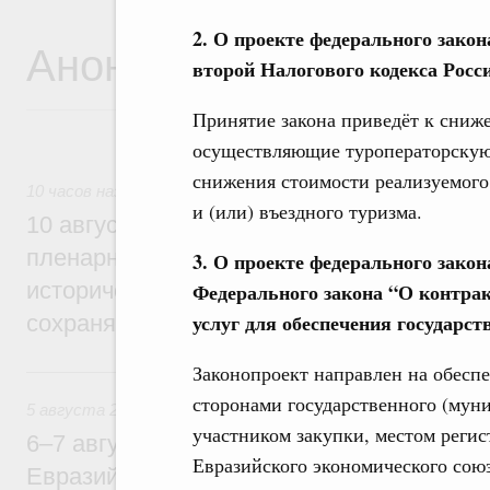
2. О проекте федерального закон
Анонсы
второй Налогового кодекса Росс
Принятие закона приведёт к сниж
осуществляющие туроператорскую д
снижения стоимости реализуемого 
10 часов назад
и (или) въездного туризма.
10 августа в Москве Михаил Мишустин в
пленарном заседании форума «Развитие
3. О проекте федерального закон
исторических поселений» на тему «Малы
Федерального закона “О контракт
услуг для обеспечения государс
сохраняя уникальность, укрепляем един
Законопроект направлен на обесп
5 августа, среда
сторонами государственного (муни
5 августа 2026
участником закупки, местом регис
6–7 августа Михаил Мишустин примет уч
Евразийского экономического сою
Евразийского межправительственного со