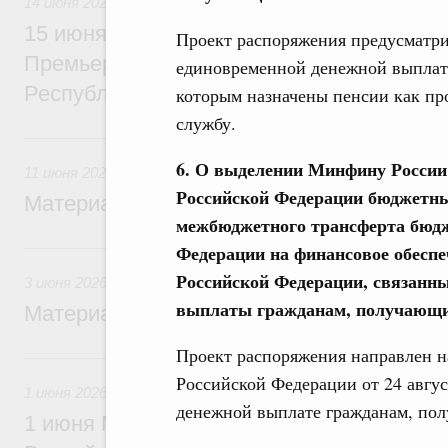
14 июня 2026
15 июня Михаил Мишустин проведёт пер
Проект распоряжения предусматри
Премьер-министром Лаосской Народно-Д
единовременной денежной выплаты
Республики Сонсаем Сипхандоном
которым назначены пенсии как п
службу.
11 июня, четверг
6. О выделении Минфину России
11 июня 2026
Российской Федерации бюджетны
Материалы к заседанию Правительства 1
межбюджетного трансферта бюдж
3 июня, среда
Федерации на финансовое обеспеч
Российской Федерации, связанн
3 июня 2026
выплаты гражданам, получающ
Материалы к заседанию Правительства 3
Проект распоряжения направлен н
1 июня, понедельник
Российской Федерации от 24 авгу
1 июня 2026
денежной выплате гражданам, по
1 июня Михаил Мишустин вручит премии