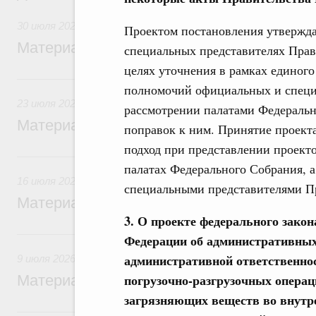
30 июля 2026
Проектом постановления утвержд
Материалы к заседанию Правительства 3
специальных представителях Прав
целях уточнения в рамках единого
23 июля, четверг
полномочий официальных и специ
23 июля 2026
рассмотрении палатами Федеральн
Материалы к заседанию Правительства 2
поправок к ним. Принятие проект
подход при представлении проекто
16 июля, четверг
палатах Федерального Собрания, 
16 июля 2026
специальными представителями Пр
Материалы к заседанию Правительства 1
3. О проекте федерального закон
9 июля, четверг
Федерации об административных
административной ответственно
9 июля 2026
погрузочно-разгрузочных операци
Материалы к заседанию Правительства 9
загрязняющих веществ во внутр
5 июля, воскресенье