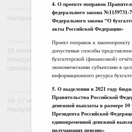
4. О проекте поправок Правител
25 июня 2026
федерального закона №1159731-7
Материалы к заседанию Правительства 2
Федерального закона “О бухгалт
акты Российской Федерации»
18 июня, четверг
Проект поправок к законопроекту 
18 июня 2026
допустимые способы представлени
18 июня Михаил Мишустин примет участи
бухгалтерской (финансовой) отчёт
Международной конференции по укрепл
экономическими субъектами в цел
связей и развитию креативных и творчес
информационного ресурса бухгалт
15 июня, понедельник
5. О выделении в 2021 году бюд
15 июня 2026
Правительства Российской Феде
16–17 июня Михаил Мишустин посетит с
денежной выплаты в размере 10 
Республику Узбекистан
Президента Российской Федераци
единовременной денежной выпла
14 июня, воскресенье
получающих пенсию»