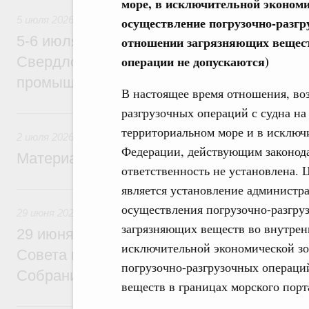
море, в исключительной экономи
осуществление погрузочно-разгру
5 июля 2026
5-6 июля Михаил Мишустин совершит ра
отношении загрязняющих веществ
операции не допускаются)
Свердловскую область для участия в X
промышленной выставке «Иннопром»
В настоящее время отношения, во
разгрузочных операций с судна на
2 июля, четверг
территориальном море и в исключ
2 июля 2026
Федерации, действующим законода
Материалы к заседанию Правительства 2
ответственность не установлена. 
является установление администр
29 июня, понедельник
осуществления погрузочно-разгру
29 июня 2026
загрязняющих веществ во внутренн
29 июня Михаил Мишустин встретится с
исключительной экономической зо
Совета палаты Совета Федерации Федер
погрузочно-разгрузочных операци
Собрания
веществ в границах морского порт
25 июня, четверг