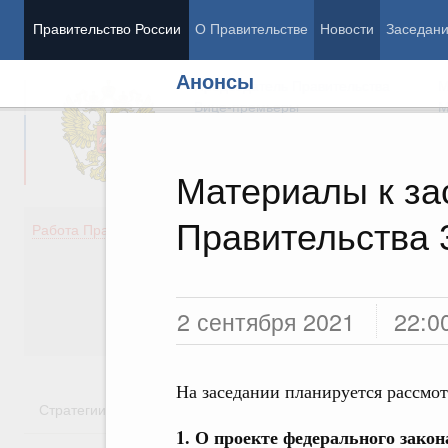
Правительство России
О Правительстве
Новости
Заседан
Анонсы
Председатель Правительства
М
Вице-премьеры
М
Материалы к з
Правительства 
Демография
Занято
Работа Правительства
Здоровье
Технол
Образование
Эконом
Культура
Финан
Общество
Социал
2 сентября 2021
22:0
Государство
На заседании планируется рассмо
Стратегии
Государственные программы
Национальн
1. О проекте федерального закон