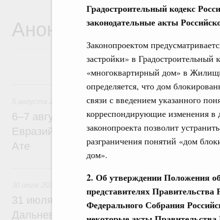
Градостроительный кодекс Росс
Анонсы
законодательные акты Российск
Законопроектом предусматриваетс
застройки» в Градостроительный 
«многоквартирный дом» в Жилищн
5 августа, среда
определяется, что дом блокирован
связи с введением указанного пон
5 августа 2026
корреспондирующие изменения в 
6–7 августа Михаил Мишустин примет уч
законопроекта позволит устранить
Евразийского межправительственного со
разграничения понятий «дом блок
Ате
дом».
30 июля, четверг
2. Об утверждении Положения о
30 июля 2026
представителях Правительства 
31 июля Михаил Мишустин совершит раб
Федерального Собрания Российск
Дальневосточный федеральный округ
некоторые акты Правительства 