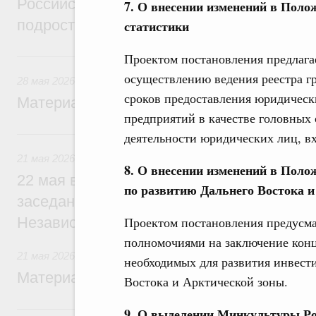
Российской Федерации 2026 года в облас
7. О внесении изменений в Поло
подростковой литературы
статистики
28 мая, четверг
Проектом постановления предлагае
осуществлению ведения реестра г
28 мая 2026
сроков предоставления юридическ
Материалы к заседанию Правительства 2
предприятий в качестве головных
21 мая, четверг
деятельности юридических лиц, в
21 мая 2026
8. О внесении изменений в Поло
22 мая в Ашхабаде Михаил Мишустин пр
по развитию Дальнего Востока 
заседании Совета глав правительств Со
Проектом постановления предусма
Независимых Государств
полномочиями на заключение кон
21 мая 2026
необходимых для развития инвест
Материалы к заседанию Правительства 2
Востока и Арктической зоны.
17 мая, воскресенье
9. О выделении Минкультуры Рос