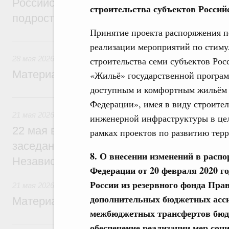
Российской Федерации 2026 года в облас
строительства субъектов Росси
подростковой литературы
Принятие проекта распоряжения п
28 мая, четверг
реализации мероприятий по стим
28 мая 2026
строительства семи субъектов Ро
Материалы к заседанию Правительства 2
«Жильё» государственной програ
доступным и комфортным жильём 
21 мая, четверг
Федерации», имея в виду строител
21 мая 2026
инженерной инфраструктуры в цел
22 мая в Ашхабаде Михаил Мишустин пр
рамках проектов по развитию терр
заседании Совета глав правительств Со
8. О внесении изменений в расп
Независимых Государств
Федерации от 20 февраля 2020 г
России из резервного фонда Пра
21 мая 2026
дополнительных бюджетных асси
Материалы к заседанию Правительства 2
межбюджетных трансфертов бюдж
17 мая, воскресенье
обеспечение реализации мер соц