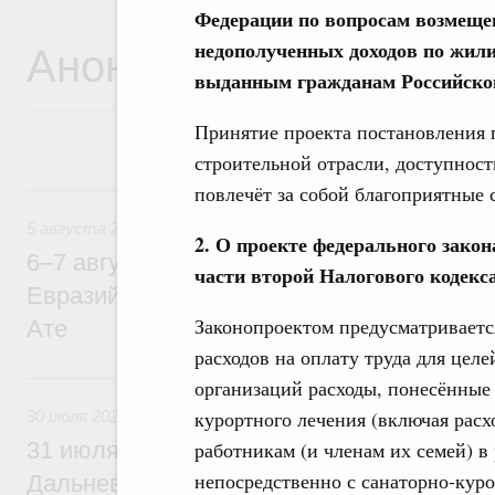
Федерации по вопросам возмеще
Анонсы
недополученных доходов по жил
выданным гражданам Российско
Принятие проекта постановления 
строительной отрасли, доступнос
5 августа, среда
повлечёт за собой благоприятные 
5 августа 2026
2. О проекте федерального закон
6–7 августа Михаил Мишустин примет уч
части второй Налогового кодекс
Евразийского межправительственного со
Законопроектом предусматривается
Ате
расходов на оплату труда для цел
30 июля, четверг
организаций расходы, понесённые 
курортного лечения (включая расх
30 июля 2026
работникам (и членам их семей) в
31 июля Михаил Мишустин совершит раб
непосредственно с санаторно-куро
Дальневосточный федеральный округ