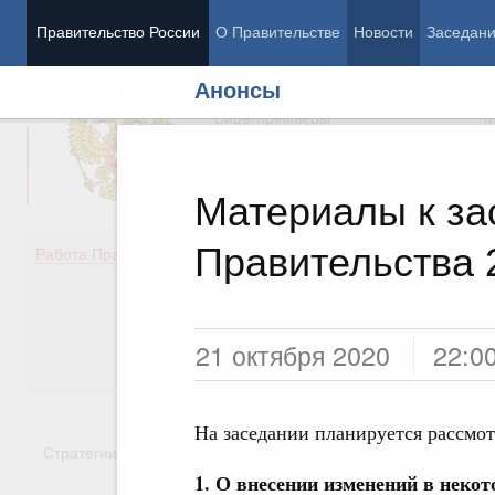
Правительство России
О Правительстве
Новости
Заседан
Анонсы
Председатель Правительства
М
Вице-премьеры
М
Материалы к з
Правительства 
Демография
Занято
Работа Правительства
Здоровье
Технол
Образование
Эконом
Культура
Финан
Общество
Социал
21 октября 2020
22:0
Государство
На заседании планируется рассмо
Стратегии
Государственные программы
Национальн
1. О внесении изменений в неко