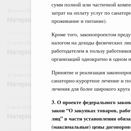
сумм полной или частичной комп
30 июля 2026
затрат на оплату услуг по санато
Материалы к заседанию Правительства 3
проживание и питание).
23 июля, четверг
Кроме того, законопроектом пред
налогом на доходы физических ли
23 июля 2026
работодателем в пользу работнико
Материалы к заседанию Правительства 2
организаций однократно в одном н
16 июля, четверг
Принятие и реализация законопро
16 июля 2026
санаторно-курортное лечение и по
Материалы к заседанию Правительства 1
лечения для более широкого круга
9 июля, четверг
3. О проекте федерального зако
9 июля 2026
закон “О закупках товаров, раб
Материалы к заседанию Правительства 9
лиц” в части установления обяз
(максимальные) цены договоров
5 июля, воскресенье