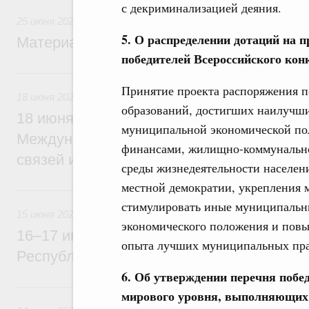
с декриминализацией деяния.
25 июня 2026
5. О распределении дотаций на 
Материалы к заседанию Правительства 2
победителей Всероссийского ко
18 июня, четверг
Принятие проекта распоряжения 
18 июня 2026
образований, достигших наилучших
18 июня Михаил Мишустин примет участи
муниципальной экономической по
Международной конференции по укрепл
финансами, жилищно-коммунальног
связей и развитию креативных и творчес
среды жизнедеятельности населен
местной демократии, укрепления м
15 июня, понедельник
стимулировать иные муниципальны
15 июня 2026
экономического положения и пов
16–17 июня Михаил Мишустин посетит с
опыта лучших муниципальных пра
Республику Узбекистан
6. Об утверждении перечня побе
14 июня, воскресенье
мирового уровня, выполняющих 