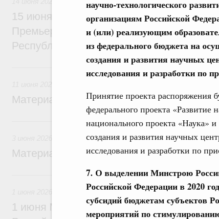
14 июня 2026
научно-технологического развити
15 июня Михаил Мишустин проведёт пер
организациям Российской Федер
Премьер-министром Лаосской Народно-Д
и (или) реализующим образоват
из федерального бюджета на осу
Республики Сонсаем Сипхандоном
создания и развития научных ц
11 июня, четверг
исследования и разработки по п
11 июня 2026
Принятие проекта распоряжения б
Материалы к заседанию Правительства 1
федерального проекта «Развитие 
3 июня, среда
национального проекта «Наука» и
создания и развития научных цен
3 июня 2026
исследования и разработки по при
Материалы к заседанию Правительства 3
7. О выделении Минстрою Росси
1 июня, понедельник
Российской Федерации в 2020 го
1 июня 2026
субсидий бюджетам субъектов Р
1 июня Михаил Мишустин вручит премии
мероприятий по стимулировани