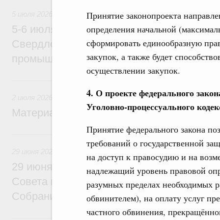
Принятие законопроекта направле
5 июля 2026
определения начальной (максималь
5-6 июля Михаил Мишустин совершит ра
сформировать единообразную пра
Свердловскую область для участия в X
закупок, а также будет способств
промышленной выставке «Иннопром»
осуществлении закупок.
2 июля, четверг
4. О проекте федерального закон
2 июля 2026
Уголовно-процессуального кодек
Материалы к заседанию Правительства 2
Принятие федерального закона по
29 июня, понедельник
требований о государственной защ
29 июня 2026
на доступ к правосудию и на воз
29 июня Михаил Мишустин встретится с
надлежащий уровень правовой оп
Совета палаты Совета Федерации Федер
разумных пределах необходимых р
Собрания
обвинителем), на оплату услуг пр
частного обвинения, прекращённом
25 июня, четверг