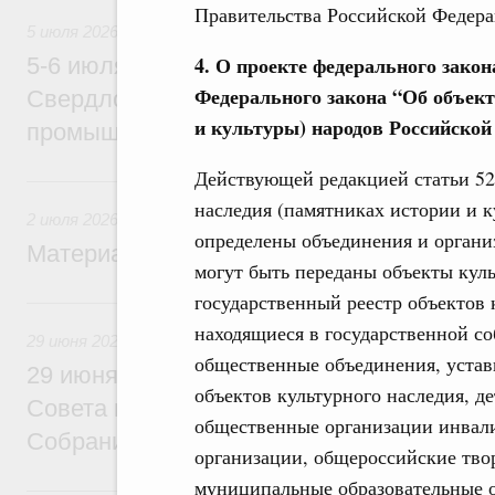
Правительства Российской Федера
5 июля 2026
4. О проекте федерального закон
5-6 июля Михаил Мишустин совершит ра
Федерального закона
“
Об объект
Свердловскую область для участия в X
и культуры) народов Российско
промышленной выставке «Иннопром»
Действующей редакцией статьи 52
2 июля, четверг
наследия (памятниках истории и 
2 июля 2026
определены объединения и органи
Материалы к заседанию Правительства 2
могут быть переданы объекты кул
государственный реестр объектов 
29 июня, понедельник
находящиеся в государственной со
29 июня 2026
общественные объединения, устав
29 июня Михаил Мишустин встретится с
объектов культурного наследия, д
Совета палаты Совета Федерации Федер
общественные организации инвали
Собрания
организации, общероссийские тво
муниципальные образовательные о
25 июня, четверг