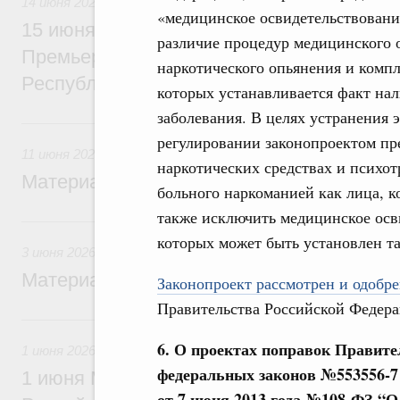
14 июня 2026
«медицинское освидетельствовани
15 июня Михаил Мишустин проведёт пер
различие процедур медицинского 
Премьер-министром Лаосской Народно-Д
наркотического опьянения и компл
Республики Сонсаем Сипхандоном
которых устанавливается факт нал
заболевания. В целях устранения 
11 июня, четверг
регулировании законопроектом пр
11 июня 2026
наркотических средствах и психо
Материалы к заседанию Правительства 1
больного наркоманией как лица, к
также исключить медицинское осви
3 июня, среда
которых может быть установлен та
3 июня 2026
Материалы к заседанию Правительства 3
Законопроект рассмотрен и одобре
Правительства Российской Федера
1 июня, понедельник
6. О проектах поправок Правите
1 июня 2026
федеральных законов №553556-7
1 июня Михаил Мишустин вручит премии
от 7 июня 2013 года №108-ФЗ
“
О