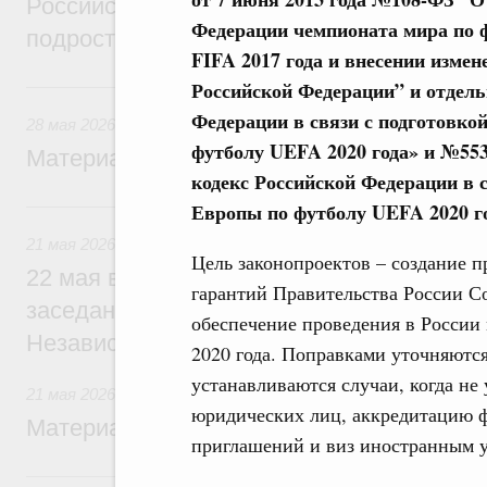
Российской Федерации 2026 года в облас
Федерации чемпионата мира по ф
подростковой литературы
FIFA 2017 года и внесении изме
28 мая, четверг
Российской Федерации
”
и отдель
Федерации в связи с подготовко
28 мая 2026
футболу UEFA 2020 года» и №55
Материалы к заседанию Правительства 2
кодекс Российской Федерации в 
21 мая, четверг
Европы по футболу UEFA 2020 г
21 мая 2026
Цель законопроектов – создание 
22 мая в Ашхабаде Михаил Мишустин пр
гарантий Правительства России С
заседании Совета глав правительств Со
обеспечение проведения в России
Независимых Государств
2020 года. Поправками уточняютс
устанавливаются случаи, когда не
21 мая 2026
юридических лиц, аккредитацию 
Материалы к заседанию Правительства 2
приглашений и виз иностранным 
17 мая, воскресенье