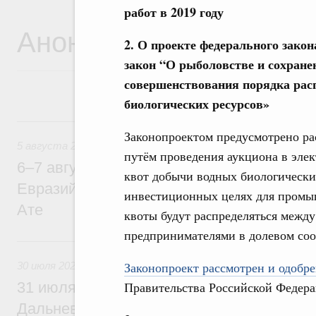
работ в 2019 году
Анонсы
2. О проекте федерального зако
закон
“
О рыболовстве и сохране
совершенствования порядка рас
биологических ресурсов»
5 августа, среда
Законопроектом предусмотрено ра
5 августа 2026
путём проведения аукциона в эле
6–7 августа Михаил Мишустин примет уч
квот добычи водных биологически
Евразийского межправительственного со
инвестиционных целях для промы
Ате
квоты будут распределяться меж
предпринимателями в долевом соо
30 июля, четверг
Законопроект рассмотрен и одобре
30 июля 2026
Правительства Российской Федера
31 июля Михаил Мишустин совершит раб
Дальневосточный федеральный округ