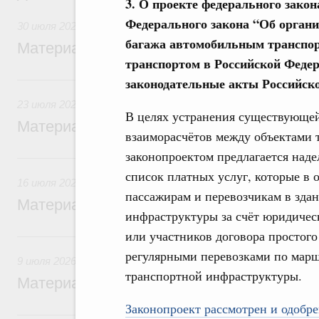
3. О проекте федерального закон
Федерального закона
“
Об органи
30 июля 2026
багажа автомобильным транспор
Материалы к заседанию Правительства 3
транспортом в Российской Федер
23 июля, четверг
законодательные акты Российск
23 июля 2026
В целях устранения существующе
Материалы к заседанию Правительства 2
взаиморасчётов между объектами 
законопроектом предлагается над
16 июля, четверг
список платных услуг, которые в 
16 июля 2026
пассажирам и перевозчикам в здан
Материалы к заседанию Правительства 1
инфраструктуры за счёт юридичес
или участников договора простог
9 июля, четверг
регулярными перевозками по мар
9 июля 2026
транспортной инфраструктуры.
Материалы к заседанию Правительства 9
Законопроект рассмотрен и одобре
5 июля, воскресенье