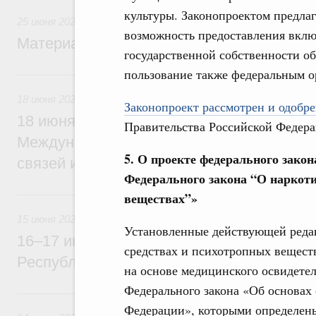
культуры. Законопроектом предлаг
25 июня 2026
возможность предоставления вклю
Материалы к заседанию Правительства 2
государственной собственности об
пользование также федеральным о
18 июня, четверг
18 июня 2026
Законопроект рассмотрен и одобре
18 июня Михаил Мишустин примет участи
Правительства Российской Федера
Международной конференции по укрепл
5. О проекте федерального закон
связей и развитию креативных и творчес
Федерального закона
“
О наркоти
15 июня, понедельник
веществах
”
»
15 июня 2026
Установленные действующей редак
16–17 июня Михаил Мишустин посетит с
средствах и психотропных вещест
Республику Узбекистан
на основе медицинского освидете
Федерального закона «Об основах 
14 июня, воскресенье
Федерации», которыми определены