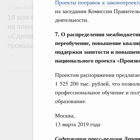
Проекты поправок к законопроекта
17 мая 2026
на заседании Комиссии Правитель
18 мая в Нижнем Новгороде Михаил Миш
деятельности.
на пленарной сессии 11-й конференции 
7. О распределении межбюджетн
«Сделано в России: цифровая трансфор
переобучение, повышение квали
промышленности»
поддержки занятости и повышен
национального проекта «Произво
Проектом распоряжения предлагает
Показать еще
1 525 200 тыс. рублей, что позво
профессиональное обучение и пол
образование.
Москва,
13 марта 2019 года
Содержание пресс-релизов Депа