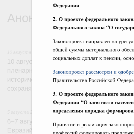
Федерации
Анонсы
2. О проекте федерального закон
Федерального закона “О госуда
Законопроект направлен на урегул
общей суммы материального обесп
10 августа 2026
социальных доплат к пенсии, осно
10 августа в Москве Михаил Мишустин в
пленарном заседании форума «Развитие
Законопроект рассмотрен и одобре
исторических поселений» на тему «Малы
Правительства Российской Федера
сохраняя уникальность, укрепляем един
3. О проекте федерального зако
Федерации “О занятости населен
5 августа, среда
определения порядка формирова
5 августа 2026
6–7 августа Михаил Мишустин примет уч
Принятие и реализация законопро
Евразийского межправительственного со
профессий формировать предложен