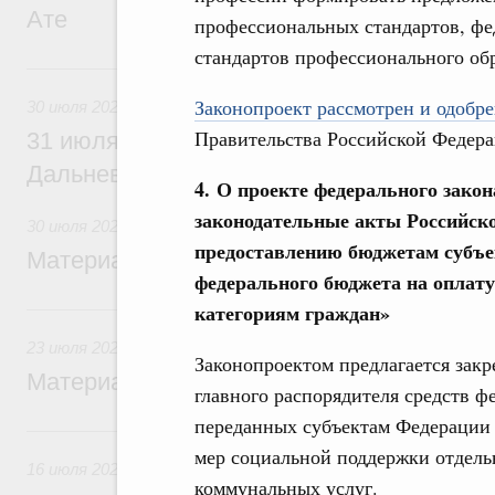
Ате
профессиональных стандартов, фе
стандартов профессионального об
30 июля, четверг
Законопроект рассмотрен и одобре
30 июля 2026
Правительства Российской Федера
31 июля Михаил Мишустин совершит раб
Дальневосточный федеральный округ
4. О проекте федерального зако
законодательные акты Российско
30 июля 2026
предоставлению бюджетам субъе
Материалы к заседанию Правительства 3
федерального бюджета на оплат
23 июля, четверг
категориям граждан»
23 июля 2026
Законопроектом предлагается зак
Материалы к заседанию Правительства 2
главного распорядителя средств 
переданных субъектам Федерации
16 июля, четверг
мер социальной поддержки отдель
16 июля 2026
коммунальных услуг.