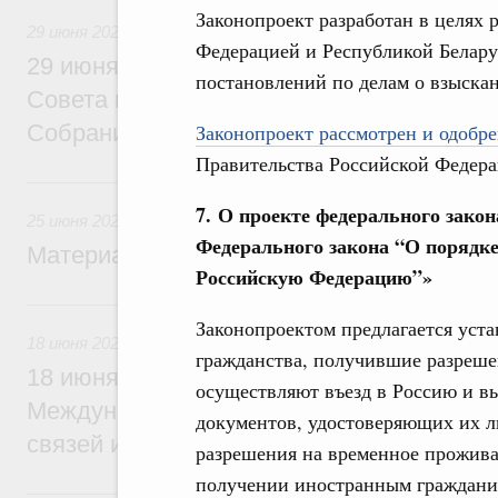
Законопроект разработан в целях
29 июня 2026
Федерацией и Республикой Белару
29 июня Михаил Мишустин встретится с
постановлений по делам о взыска
Совета палаты Совета Федерации Федер
Законопроект рассмотрен и одобре
Собрания
Правительства Российской Федера
25 июня, четверг
7. О проекте федерального закон
25 июня 2026
Федерального закона “О порядке
Материалы к заседанию Правительства 2
Российскую Федерацию
”
»
18 июня, четверг
Законопроектом предлагается уста
18 июня 2026
гражданства, получившие разреше
18 июня Михаил Мишустин примет участи
осуществляют въезд в Россию и в
Международной конференции по укрепл
документов, удостоверяющих их ли
связей и развитию креативных и творчес
разрешения на временное прожива
получении иностранным граждани
15 июня, понедельник