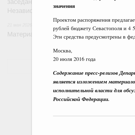
заседании Совета глав правительств Со
значения
Независимых Государств
Проектом распоряжения предлагает
21 мая 2026
рублей бюджету Севастополя и 4 
Материалы к заседанию Правительства 2
Эти средства предусмотрены в фед
Москва,
20 июля 2016 года
Показать еще
Содержание пресс-релизов Депа
является изложением материало
исполнительной власти для обс
Российской Федерации.