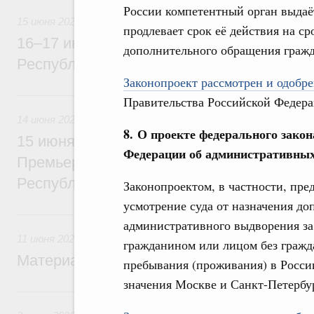
России компетентный орган выдаё
15 июня 2026
продлевает срок её действия на ср
16–17 июня Михаил Мишустин посетит с
дополнительного обращения граж
Республику Узбекистан
Законопроект рассмотрен и одобре
14 июня, воскресенье
Правительства Российской Федера
14 июня 2026
8. О проекте федерального закон
15 июня Михаил Мишустин проведёт пер
Федерации об административны
Премьер-министром Лаосской Народно-Д
Республики Сонсаем Сипхандоном
Законопроектом, в частности, пре
усмотрение суда от назначения до
11 июня, четверг
административного выдворения за
11 июня 2026
гражданином или лицом без гражд
Материалы к заседанию Правительства 1
пребывания (проживания) в Росси
значения Москве и Санкт-Петербур
3 июня, среда