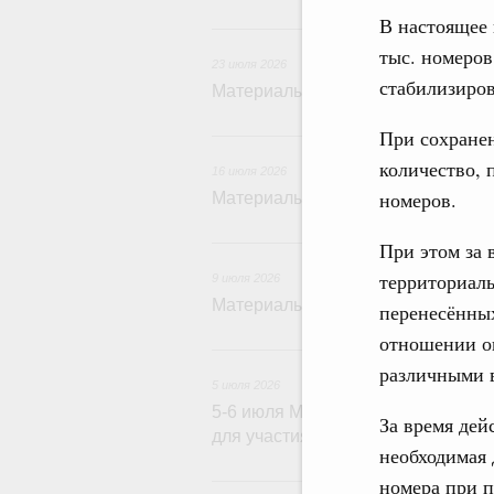
В настоящее 
2
тыс. номеров
23 июля 2026
стабилизиров
Материалы к заседанию Правител
1
При сохране
количество, 
16 июля 2026
номеров.
Материалы к заседанию Правител
9
При этом за 
территориаль
9 июля 2026
Материалы к заседанию Правител
перенесённы
отношении о
5 и
различными в
5 июля 2026
5-6 июля Михаил Мишустин совер
За время дей
для участия в XVI международн
необходимая 
2
номера при п