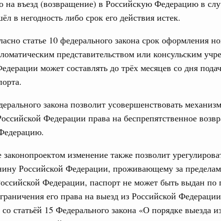
о на въезд (возвращение) в Российскую Федерацию в слу
ёл в негодность либо срок его действия истек.
премии Правительства Российской Федерации
дростковой литературы
ласно статье 10 федерального закона срок оформления но
8 мая, четверг
пломатическим представительством или консульским учр
едерации может составлять до трёх месяцев со дня пода
ьства 28 мая 2026 года
порта.
1 мая, четверг
ерального закона позволит усовершенствовать механиз
оссийской Федерации права на беспрепятственное возв
тин примет участие в заседании Совета глав
Федерацию.
исимых Государств
 законопроектом изменение также позволит урегулирова
анину Российской Федерации, проживающему за предела
ьства 21 мая 2026 года
оссийской Федерации, паспорт не может быть выдан по
мая, воскресенье
граничения его права на выезд из Российской Федерации
 со статьёй 15 Федерального закона «О порядке выезда и
ил Мишустин выступит на пленарной сессии