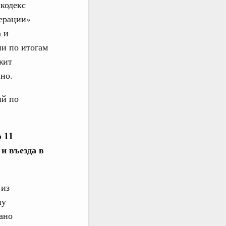
кодекс
ерации»
а и
ии по итогам
жит
но.
ий по
 11
и въезда в
 из
ну
ано