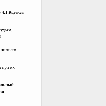
 4.1 Кодекса
судьям,
б
 низшего
ц при их
ральный
ий