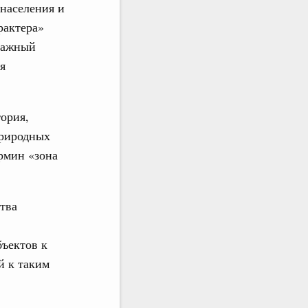
 населения и
рактера»
важный
я
ория,
природных
рмин «зона
тва
бъектов к
й к таким