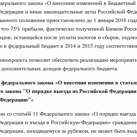
дерального закона «О внесении изменений в Бюджетный 
Федерации и иные законодательные акты Российской Фед
етит с рабочим визитом Республику
занного положения приостановлено до 1 января 2016 год
 что 75% прибыли, фактически полученной Банком Росс
юня, воскресенье
годов, остающейся после уплаты налогов и сборов, подле
 в федеральный бюджет в 2014 и 2015 году соответствен
дёт переговоры с Премьер-министром
онопроекта позволит обеспечить реализацию мероприят
кой Республики Сонсаем Сипхандоном
 дополнительных доходов федерального бюджета.
1 июня, четверг
е федерального закона «О внесении изменения в статью
ьства 11 июня 2026 года
о закона "О порядке выезда из Российской Федерации 
 Федерацию"»
3 июня, среда
ии со статьёй 11 Федерального закона «О порядке выезда
ьства 3 июня 2026 года
Федерации и въезда в Российскую Федерацию» граждани
едерации, находящемуся за рубежом, не может быть выд
юня, понедельник