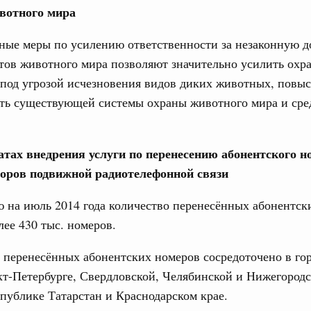
вотного мира
ные меры по усилению ответственности за незаконную д
тов животного мира позволяют значительно усилить охр
под угрозой исчезновения видов диких животных, повы
Кален
ть существующей системы охраны животного мира и сре
 августа, среда
татах внедрения услуги по перенесению абонентского н
ПН
мет участие в заседании Евразийского
торов подвижной радиотелефонной связи
 Чолпон-Ате
0 июля, четверг
 на июль 2014 года количество перенесённых абонентск
3
лее 430 тыс. номеров.
ит рабочую поездку в Дальневосточный
10
перенесённых абонентских номеров сосредоточено в го
т-Петербурге, Свердловской, Челябинской и Нижегород
17
спублике Татарстан и Краснодарском крае.
ьства 30 июля 2026 года
24