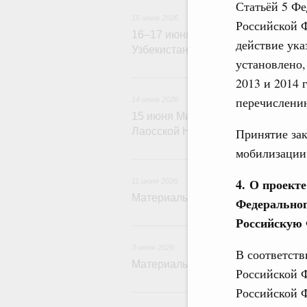
Статьёй 5 Фе
15 июня 2026
Российской 
16–17 июня Михаил Мишустин пос
действие ука
Узбекистан
установлено,
14 и
2013 и 2014 
перечислению
14 июня 2026
15 июня Михаил Мишустин прове
Принятие зак
Лаосской Народно-Демократичес
мобилизации
1
4. О проект
11 июня 2026
Материалы к заседанию Правител
Федеральног
Российскую
3 июня 2026
В соответств
Материалы к заседанию Правител
Российской 
Российской Ф
1 и