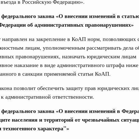
 въезда в Российскую Федерацию».
елано в России: цифровая трансформация
е федерального закона «О внесении изменений в статью
1
Федерации об административных правонарушениях»
 направлен на закрепление в КоАП норм, позволяющих 
Показать еще
лжностным лицам, уполномоченным рассматривать дела о
ивных правонарушениях, назначать юридическим лицам
ивное наказание в виде административного штрафа ниже
занного в санкции применяемой статьи КоАП.
акона позволит обеспечить защиту прав юридических ли
 к административной ответственности.
е федерального закона «О внесении изменений в Феде
щите населения и территорий от чрезвычайных ситуац
и техногенного характера"»