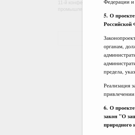
Федерации и
11-й конференции «ЦИПР» – «Сд
промышленности»
5. О проект
Российской 
Законопроект
органам, до
администрат
администрат
предела, ука
Реализация з
привлечении
6. О проект
закон "О за
природного 