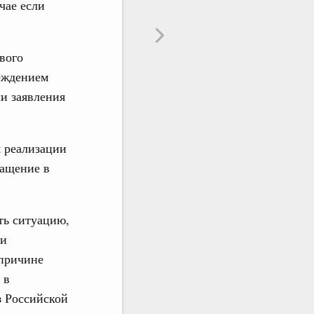
чае если
вого
еждением
чи заявления
м реализации
ращение в
ть ситуацию,
ми
 причине
 в
з Российской