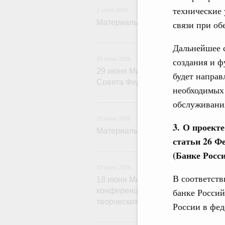
технические
2 июля 2026
Материалы к заседанию Правител
связи при об
29 и
Дальнейшее 
создания и 
29 июня 2026
29 июня Михаил Мишустин встрет
будет напра
Совета Федерации Федерального
необходимых 
2
обслуживани
25 июня 2026
3.
О проекте
Материалы к заседанию Правител
статьи 26 Ф
1
(Банке Росс
18 июня 2026
В соответств
18 июня Михаил Мишустин примет
банке Россий
конференции по укреплению культ
творческих индустрий
России в фе
15 и