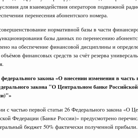
 условия для взаимодействия операторов подвижной рад
ьства 2 июля 2026 года
еспечении перенесения абонентского номера.
юня, понедельник
совершенствование нормативной базы в части финансир
функционирования базы данных по перенесению абонент
Email
ится с представителями Совета палаты
влено на обеспечение финансовой дисциплины и определ
 Собрания
объёмов финансовых средств за счёт резерва универсал
5 июня, четверг
я.
 федерального закона «О внесении изменения в часть
ьства 25 июня 2026 года
едерального закона "О Центральном банке Российско
8 июня, четверг
ии)"»
ии с частью первой статьи 26 Федерального закона «О Ц
 участие в работе Международной
ской Федерации (Банке России)» предусмотрено перечи
урных связей и развитию креативных и
деральный бюджет 50% фактически полученной прибыли.
юня, понедельник