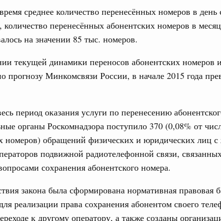
время среднее количество перенесённых номеров в день 
3 июля, четверг
31
, количество перенесённых абонентских номеров в месяц
алось на значении 85 тыс. номеров.
ьства 23 июля 2026 года
С помощь
6 июля, четверг
нии текущей динамики переносов абонентских номеров 
осуществ
Для поиск
по прогнозу Минкомсвязи России, в начале 2015 года пре
сервисо
ьства 16 июля 2026 года
Выбра
 июля, четверг
весь период оказания услуги по перенесению абонентског
пери
ные органы Роскомнадзора поступило 370 (0,08% от чис
Архи
ьства 9 июля 2026 года
х номеров) обращений физических и юридических лиц с
ператоров подвижной радиотелефонной связи, связанных
юля, воскресенье
опросами сохранения абонентского номера.
Подпи
шит рабочую поездку в Свердловскую область
ствия закона была сформирована нормативная правовая б
ой промышленной выставке «Иннопром»
Ежеднев
для реализации права сохранения абонентом своего теле
 июля, четверг
Email
ереходе к другому оператору, а также созданы организац