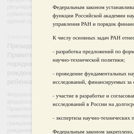
Федеральным законом устанавлива
регулирующие вопросы предоставления субвенц
субъектов Федерации из федерального бюджета, 
функции Российской академии нау
единой субвенции.
управления РАН и порядок финанс
К числу основных задач РАН отне
2 августа 2019
,
Демографическая политика
Президент России подписал разработан
- разработка предложений по фор
Правительством Федеральный закон об 
научно-технической политики;
порядка установления ежемесячной выпл
рождением или усыновлением первого ил
- проведение фундаментальных н
ребенка
исследований, финансируемых за 
Федеральный закон от 2 августа 2019 года №305
- участие в разработке и соглас
федерального закона был внесён в Госдуму рас
исследований в России на долгос
Правительства от 28 мая 2019 года №1092-р. Фе
изменяется критерий нуждаемости, в соответстви
- экспертиза научно-технических 
гражданам будет назначаться ежемесячная выпла
рождением (усыновлением) первого или второго 
Федеральным законом закреплено,