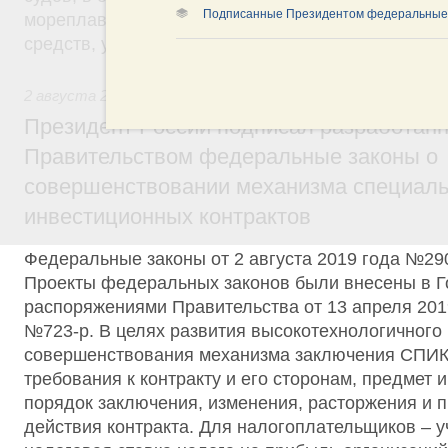
Подписанные Президентом федеральные
мореплавания и требования в области охраны су
средств, установленные международными догово
2 августа 2019
,
Общие вопросы промышленной политики
Президент России подписал разработан
Правительством федеральные законы о
совершенствовании механизма специал
инвестиционных контрактов
Федеральные законы от 2 августа 2019 года №2
Проекты федеральных законов были внесены в Г
распоряжениями Правительства от 13 апреля 201
№723-р. В целях развития высокотехнологичного
совершенствования механизма заключения СПИК
требования к контракту и его сторонам, предмет 
порядок заключения, изменения, расторжения и 
действия контракта. Для налогоплательщиков – 