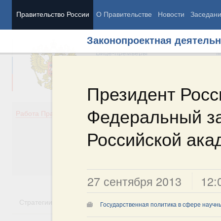
Правительство России
О Правительстве
Новости
Заседан
Законопроектная деятельн
Председатель Правительства
М
Вице-премьеры
М
Президент Росс
Федеральный з
Демография
Занято
Работа Правительства
Здоровье
Технол
Образование
Эконом
Российской ака
Культура
Финан
Общество
Социал
Государство
27 сентября 2013
12:
Стратегии
Государственные программы
Национальн
Государственная политика в сфере научн