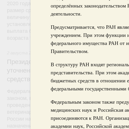
2020 года право на получение такой выплаты пол
определённых законодательством Р
размер среднедушевого дохода не будет превыш
деятельности.
величину прожиточного минимума трудоспособног
установленную в субъекте Федерации. Кроме того
Предусматривается, что РАН явл
выплата будет производиться гражданам до дос
учреждением. При этом функции и
возраста трех лет.
федерального имущества РАН от 
Правительством.
2 августа 2019
,
Оборот лекарств, медицинских изделий и
Президент России подписал Федеральны
В структуру РАН входят регионал
уточнении норм, касающихся обращения
представительства. При этом ака
средств для ветеринарного применения
бюджетных средств в отношении е
федеральными государственными
Федеральный закон от 2 августа 2019 года №29
законом, в частности, Россельхознадзор наделяе
Федеральным законом также преду
проведение контрольной закупки лекарственных 
медицинских наук и Российская а
ветеринарного применения, находящихся в обра
присоединяются к РАН. Организац
России наделяется полномочиями по утверждени
академии наук, Российской акаде
назначения лекарственных препаратов для ветер