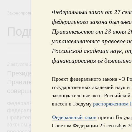
Федеральный закон от 27 се
Законопроектная деятельность
федерального закона был вне
Подписанные Президе
Правительства от 28 июня 2
устанавливаются правовое п
Российской академии наук, о
2 августа 2019, пятница
финансирования её деятельно
2 августа 2019
,
Бюджеты субъектов Федерации. Межбюд
Президент России подписал разработан
Проект федерального закона «О Р
Правительством Федеральный закон, на
государственных академий наук и
совершенствование системы межбюдже
законодательные акты Российской
внесен в Госдуму
распоряжением П
Федеральный закон от 2 августа 2019 года №307
федерального закона был внесён в Госдуму рас
Федеральный закон
принят Государ
Правительства от 24 октября 2018 года №2288-р
законом уточняются условия и порядок распреде
Советом Федерации 25 сентября 20
предоставления межбюджетных трансфертов. Ут