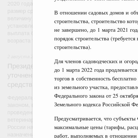
2020 года право на получение такой выплаты пол
размер среднедушевого дохода не будет превыш
В отношении садовых домов и об
величину прожиточного минимума трудоспособног
строительства, строительство кото
установленную в субъекте Федерации. Кроме того
не завершено, до 1 марта 2021 г
выплата будет производиться гражданам до дос
порядок строительства (требуется
возраста трех лет.
строительства).
2 августа 2019
,
Оборот лекарств, медицинских изделий и
Для членов садоводческих и огор
Президент России подписал Федеральны
до 1 марта 2022 года продлеваетс
уточнении норм, касающихся обращения
торгов в собственность бесплатно
средств для ветеринарного применения
из земельного участка, предостав
Федерального закона от 25 октябр
Федеральный закон от 2 августа 2019 года №29
Земельного кодекса Российской Ф
законом, в частности, Россельхознадзор наделяе
проведение контрольной закупки лекарственных 
Предусматривается, что субъекты
ветеринарного применения, находящихся в обра
максимальные цены (тарифы, расц
России наделяется полномочиями по утверждени
назначения лекарственных препаратов для ветер
работ, выполняемых в отношении 