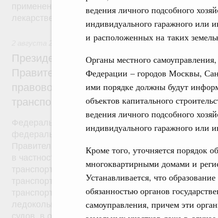
применения, утверждению формы рецептурных бл
ведения личного подсобного хозяйс
лекарственные препараты, порядка их учета и хр
индивидуального гаражного или и
и расположенных на таких земель
2 августа 2019
,
Антитеррористическая безопасность
Президент России подписал разработан
Органы местного самоуправления,
Правительством Федеральный закон об 
Федерации – городов Москвы, Сан
ими порядке должны будут информ
правовом регулировании вопросов обес
объектов капитального строительс
транспортной безопасности
ведения личного подсобного хозяйс
Федеральный закон от 2 августа 2019 года №270
индивидуального гаражного или и
федерального закона был внесён в Госдуму рас
Правительства от 21 марта 2015 года №469-р. Ф
Кроме того, уточняется порядок о
в частности, устанавливается, что в число основ
многоквартирными домами и регис
транспортной безопасности входит категорирова
Устанавливается, что образование
транспортной инфраструктуры, а также оценка уя
обязанностью органов государстве
транспортной инфраструктуры, подлежащих катег
самоуправления, причем эти орга
ледокольного флота, используемых для проводки
судов, в отношении которых применяются правил