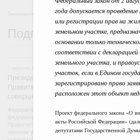
Федеральный закон от 2 авгу
года допускается проведение
Законопроектная деятельность
или регистрации прав на жил
Подписанные Президе
земельном участке, предназна
основании только техническо
соответствии с декларацией 
2 августа 2019, пятница
земельного участка, и право
2 августа 2019
,
Бюджеты субъектов Федерации. Межбюд
участок, если в Едином госу
Президент России подписал разработан
зарегистрировано право заяв
Правительством Федеральный закон, на
расположен этот объект не
совершенствование системы межбюдже
Федеральный закон от 2 августа 2019 года №307
Проект федерального закона «О в
федерального закона был внесён в Госдуму рас
акты Российской Федерации» (дале
Правительства от 24 октября 2018 года №2288-р
депутатами Государственной Думы
законом уточняются условия и порядок распреде
предоставления межбюджетных трансфертов. Ут