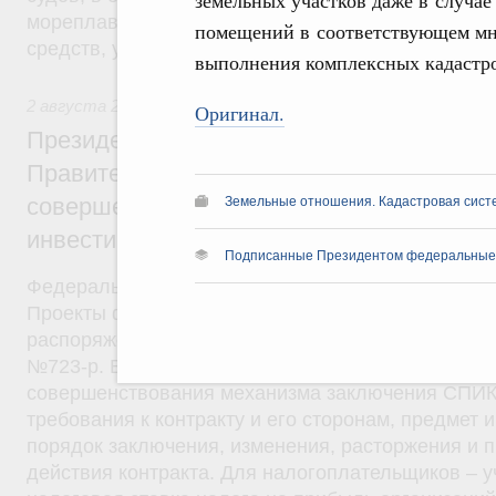
земельных участков даже в случа
мореплавания и требования в области охраны су
помещений в соответствующем мно
средств, установленные международными догово
выполнения комплексных кадастро
2 августа 2019
,
Общие вопросы промышленной политики
Оригинал.
Президент России подписал разработан
Правительством федеральные законы о
совершенствовании механизма специал
Земельные отношения. Кадастровая сист
инвестиционных контрактов
Подписанные Президентом федеральные
Федеральные законы от 2 августа 2019 года №2
Проекты федеральных законов были внесены в Г
распоряжениями Правительства от 13 апреля 201
№723-р. В целях развития высокотехнологичного
совершенствования механизма заключения СПИК
требования к контракту и его сторонам, предмет 
порядок заключения, изменения, расторжения и 
действия контракта. Для налогоплательщиков – 