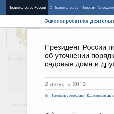
Правительство России
О Правительстве
Новости
Заседан
Законопроектная деятельн
Председатель Правительства
М
Вице-премьеры
М
Президент России п
об уточнении поряд
Демография
Занято
Работа Правительства
садовые дома и дру
Здоровье
Технол
Образование
Эконом
Культура
Финан
Общество
Социал
2 августа 2019
Государство
Земельные отношения. Кадастровая сист
Стратегии
Государственные программы
Национальн