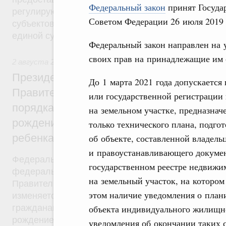
Федеральный закон
принят Госуда
регулирующие вопросы предоставления субвенц
Советом Федерации 26 июля 2019 
субъектов Федерации из федерального бюджета, 
единой субвенции.
Федеральный закон направлен на
своих прав на принадлежащие им 
2 августа 2019
,
Демографическая политика
Президент России подписал разработан
До 1 марта 2021 года допускается
Правительством Федеральный закон об 
или государственной регистрации
порядка установления ежемесячной выпл
на земельном участке, предназнач
рождением или усыновлением первого ил
только технического плана, подго
ребенка
об объекте, составленной владель
и правоустанавливающего докумен
Федеральный закон от 2 августа 2019 года №305
государственном реестре недвижим
федерального закона был внесён в Госдуму рас
на земельный участок, на которо
Правительства от 28 мая 2019 года №1092-р. Фе
этом наличие уведомления о план
изменяется критерий нуждаемости, в соответстви
гражданам будет назначаться ежемесячная выпла
объекта индивидуального жилищног
рождением (усыновлением) первого или второго 
уведомления об окончании таких с