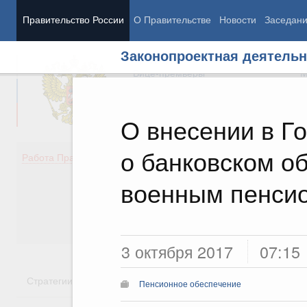
Правительство России
О Правительстве
Новости
Заседан
Законопроектная деятельн
Председатель Правительства
М
Вице-премьеры
М
О внесении в Г
о банковском о
Демография
Занято
Работа Правительства
Здоровье
Технол
Образование
Эконом
военным пенси
Культура
Финан
Общество
Социал
Государство
3 октября 2017
07:15
Стратегии
Государственные программы
Национальн
Пенсионное обеспечение