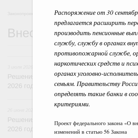
Распоряжение от 30 сентябр
Законопроектная деятельность
предлагается расширить пере
Внесение законопроек
производить пенсионные вып
службу, службу в органах вну
противопожарной службе, ор
3 июля, пятница
наркотических средств и пси
3 июля 2026
органах уголовно-исполнитель
Решения, принятые на заседании Правит
семьям. Правительству Росс
2026 года
определять такие банки в с
26 июня, пятница
критериями.
26 июня 2026
Решения, принятые на заседании Правит
Проект федерального закона «О в
2026 года
изменений в статью 56 Закона