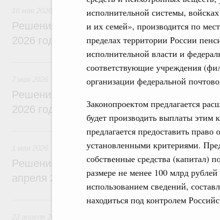
16 мая 2026
исполнительной системы, войсках
Решения, принятые на заседании Правит
и их семей», производится по мес
пределах территории России пен
2026 года
исполнительной власти и федерал
7 мая, четверг
соответствующие учреждения (фил
7 мая 2026
организации федеральной почтово
Решения, принятые на заседании Правит
Законопроектом предлагается расш
2026 года
будет производить выплаты этим 
предлагается предоставить право 
1 мая, пятница
установленными критериями. Пред
1 мая 2026
собственные средства (капитал) п
Решения, принятые на заседании Правит
размере не менее 100 млрд рублей
апреля 2026 года
использованием сведений, состав
находиться под контролем Россий
22 апреля, среда
22 апреля 2026