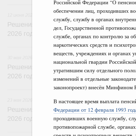
Российской Федерации “О пенсио
12 июня, пятница
обеспечении лиц, проходивших в
12 июня 2026
службу, службу в органах внутрен
Решения, принятые на заседании Правит
дел, Государственной противопож
2026 года
службе, органах по контролю за о
наркотических средств и психотр
30 мая, суббота
веществ, учреждениях и органах 
30 мая 2026
национальной гвардии Российской
Решения, принятые на заседании Правит
утратившим силу отдельного поло
2026 года
изменений в отдельные законодат
законопроект) внесён Минфином 
23 мая, суббота
23 мая 2026
В настоящее время выплата пенси
Решения, принятые на заседании Правит
Федерации от 12 февраля 1993 год
проходивших военную службу, слу
2026 года
противопожарной службе, органах
16 мая, суббота
средств и психотропных веществ, 