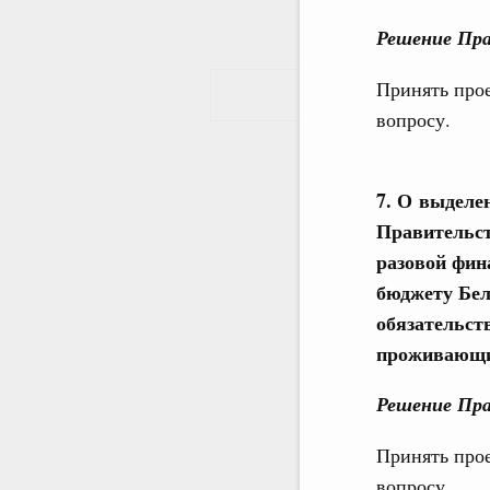
Решение Пра
Принять про
вопросу.
7.
О выделен
Правительст
разовой фин
бюджету Бел
обязательст
проживающих
Решение Пра
Принять про
вопросу.