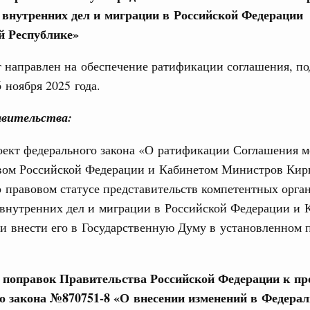
 внутренних дел и миграции в Российской Федерации
авцов поздравили российскую сборную с
иаде по искусственному интеллекту
й Республике»
политики
 направлен на обеспечение ратификации соглашения, п
скую область
 ноября 2025 года.
Email
и. Межбюджетные отношения
вительства:
ортивной инфраструктуры построили и
урным кредитам
оект федерального закона «О ратификации Соглашения 
вом Российской Федерации и Кабинетом Министров Кир
ия госпрограмм повысит эффективность
 правовом статусе представительств компетентных орга
 внутренних дел и миграции в Российской Федерации и 
реда
и внести его в Государственную Думу в установленном 
ик» завершил строительство и реконструкцию
 поправок Правительства Российской Федерации к пр
идация их последствий
о закона №870751-8 «О внесении изменений в Федера
ние правкомиссии по ликвидации последствий