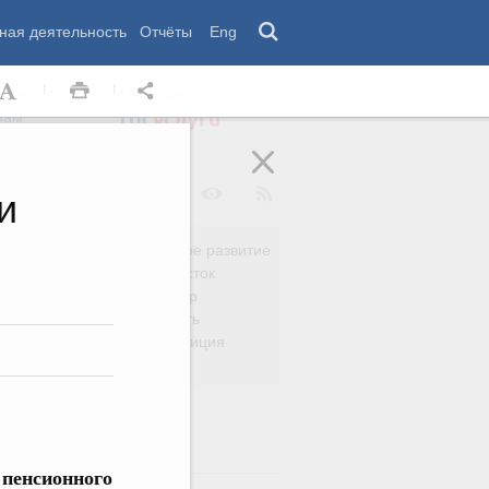
ная деятельность
Отчёты
Eng
 комиссии
Обращения
нам
и
Региональное развитие
да
Дальний Восток
вязь
Россия и мир
Безопасность
сть
Право и юстиция
яйство
 пенсионного