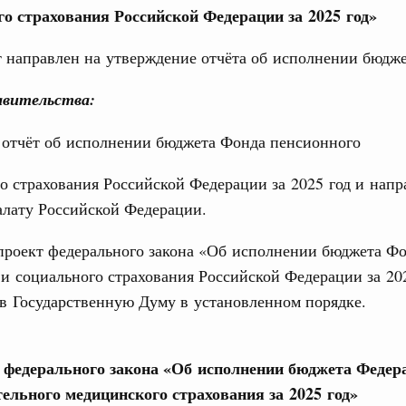
го страхования Российской Федерации за 2025 год»
 направлен на утверждение отчёта об исполнении бюдже
авительства:
Кален
 отчёт об исполнении бюджета Фонда пенсионного
ства
тников строительной отрасли с
о страхования Российской Федерации за 2025 год и напр
ПН
алату Российской Федерации.
иональный праздник – День строителя.
проект федерального закона «Об исполнении бюджета Ф
Вчера
и социального страхования Российской Федерации за 20
3
 в Государственную Думу в установленном порядке.
ере научных исследований и разработок
10
нь премий, лауреаты которых освобождаются
17
 федерального закона «Об исполнении бюджета Федер
978
тельного медицинского страхования за 2025 год»
24