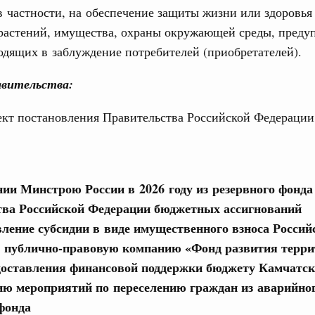
в частности, на обеспечение защиты жизни или здоровья
 во встрече Президента Киргизии Садыра
участников заседания Евразийского
растений, имущества, охраны окружающей среды, преду
одящих в заблуждение потребителей (приобретателей).
августа, четверг
вительства:
политики
е Правительственной комиссии по
ект постановления Правительства Российской Федерации
тельства
иальных объектов федерального значения
ии Минстрою России в 2026 году из резервного фонда
о заказчика»
ва Российской Федерации бюджетных ассигнований
труктура для жизни»
вление субсидии в виде имущественного взноса Россий
орожных участков, ведущих к спортивным
 публично-правовую компанию «Фонд развития терри
о нацпроекту «Инфраструктура для жизни»
доставления финансовой поддержки бюджету Камчатск
ию мероприятий по переселению граждан из аварийно
вцов и руководитель Росмолодёжи Григорий
фонда
ов проекта «Кольцо открытий»