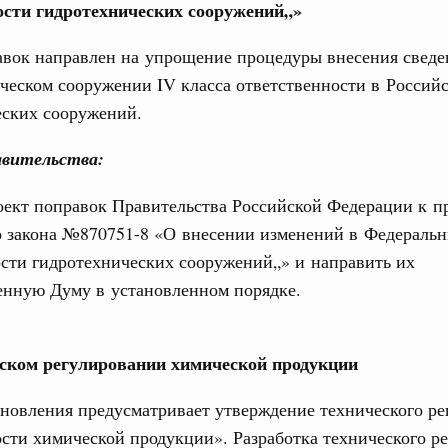
ости гидротехнических сооружений„»
ском проливе
азование
авок направлен на упрощение процедуры внесения свед
 рекорд по числу заявлений от абитуриентов
ческом сооружении IV класса ответственности в Россий
екта «Профессионалитет»
еских сооружений.
юз. Интеграция на пространстве СНГ
вительства:
о итогам заседания Евразийского
оект поправок Правительства Российской Федерации к п
юз. Интеграция на пространстве СНГ
о закона №870751-8 «О внесении изменений в Федеральн
ительственного совета в расширенном
сти гидротехнических сооружений„» и направить их
енную Думу в установленном порядке.
едания актуальные задачи углубления интеграции, в том
нствование кооперации в области таможенного
и администрирования, развитие электронной торговли,
родовольственной безопасности, цифровизация грузовых
ском регулировании химической продукции
ых перевозок, формирование общего финансового
новления предусматривает утверждение технического ре
сти химической продукции». Разработка технического р
юз. Интеграция на пространстве СНГ