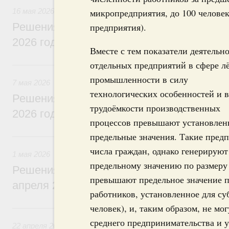
16 мая 2026
микропредприятия, до 100 человек
Решения, принятые на заседании Правит
предприятия).
2026 года
Вместе с тем показатели деятельн
отдельных предприятий в сфере л
7 мая, четверг
промышленности в силу
7 мая 2026
технологических особенностей и 
Решения, принятые на заседании Правит
трудоёмкости производственных
2026 года
процессов превышают установлен
предельные значения. Такие предп
1 мая, пятница
числа граждан, однако генерирую
1 мая 2026
предельному значению по размеру 
Решения, принятые на заседании Правит
превышают предельное значение п
апреля 2026 года
работников, установленное для су
человек), и, таким образом, не мо
22 апреля, среда
среднего предпринимательства и у
22 апреля 2026