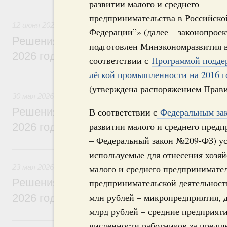
развитии малого и среднего
12 июня, пятница
предпринимательства в Российско
12 июня 2026
Федерации”» (далее – законопроек
Решения, принятые на заседании Правит
подготовлен Минэкономразвития 
2026 года
соответствии с
Программой подде
лёгкой промышленности на 2016 г
30 мая, суббота
(утверждена распоряжением Правит
30 мая 2026
Решения, принятые на заседании Правит
В соответствии с
Федеральным зак
развитии малого и среднего предп
2026 года
– Федеральный закон №209-ФЗ) ус
23 мая, суббота
используемые для отнесения хозя
23 мая 2026
малого и среднего предпринимател
Решения, принятые на заседании Правит
предпринимательской деятельност
млн рублей – микропредприятия, д
2026 года
млрд рублей – средние предприяти
16 мая, суббота
численности работников за предш