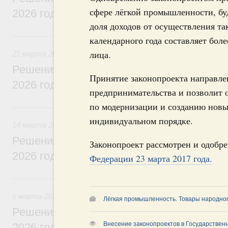
сфере лёгкой промышленности, буд
2026 года
доля доходов от осуществления та
21 марта, суббота
календарного года составляет бол
лица.
21 марта 2026
Решения, принятые на заседании Правит
Принятие законопроекта направле
2026 года
предпринимательства и позволит 
по модернизации и созданию новы
14 марта, суббота
индивидуальном порядке.
14 марта 2026
Решения, принятые на заседании Правит
Законопроект рассмотрен и одобр
2026 года
Федерации 23 марта 2017 года.
6 марта, пятница
6 марта 2026
Лёгкая промышленность. Товары народно
Решения, принятые на заседании Правит
Внесение законопроектов в Государствен
2026 года