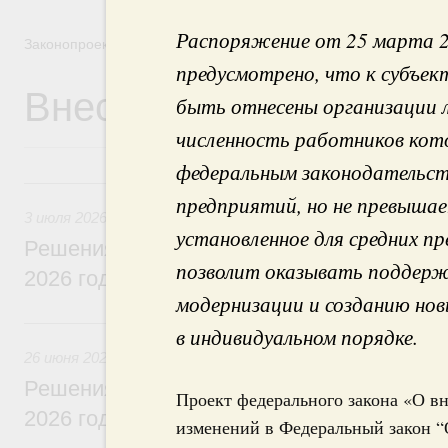
Распоряжение от 25 марта 2
Законопроектная деятельность
предусмотрено, что к субъе
Внесение законопроек
быть отнесены организации 
численность работников кот
федеральным законодательств
3 июля, пятница
предприятий, но не превышает
3 июля 2026
установленное для средних п
Решения, принятые на заседании Правит
позволит оказывать поддер
2026 года
модернизации и созданию нов
26 июня, пятница
в индивидуальном порядке.
26 июня 2026
Решения, принятые на заседании Правит
Проект федерального закона «О в
2026 года
изменений в Федеральный закон 