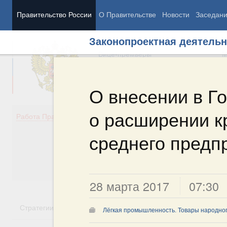
Правительство России
О Правительстве
Новости
Заседан
Законопроектная деятельн
Председатель Правительства
М
Вице-премьеры
М
О внесении в Г
о расширении к
Демография
Занято
Работа Правительства
Здоровье
Технол
Образование
Эконом
среднего предп
Культура
Финан
Общество
Социал
Государство
28 марта 2017
07:30
Стратегии
Государственные программы
Национальн
Лёгкая промышленность. Товары народно