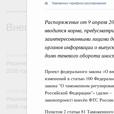
Таможенно-тарифное регулирование
Законопроектная деятельность
Распоряжение от 9 апреля 2
Внесение законопроек
вводится норма, предусматр
заинтересованными лицами 
органов информации о выпус
3 июля, пятница
долю теневого оборота инос
3 июля 2026
Решения, принятые на заседании Правит
2026 года
Проект федерального закона «О в
изменений в статью 100 Федераль
26 июня, пятница
закона "О таможенном регулирова
26 июня 2026
Российской Федерации"» (далее –
Решения, принятые на заседании Правит
законопроект) внесён ФТС России
2026 года
Пунктом 2 статьи 81 Таможенного