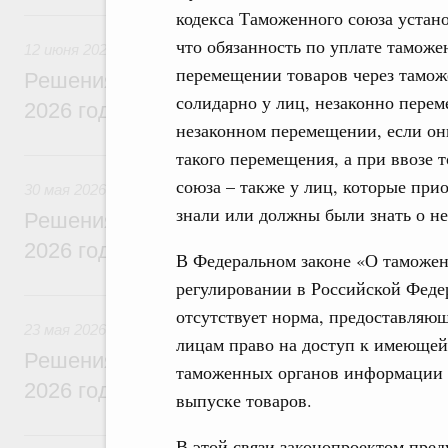
12 июня, пятница
кодекса Таможенного союза устан
что обязанность по уплате тамож
12 июня 2026
перемещении товаров через тамож
Решения, принятые на заседании Правит
солидарно у лиц, незаконно пере
2026 года
незаконном перемещении, если он
30 мая, суббота
такого перемещения, а при ввозе
союза – также у лиц, которые при
30 мая 2026
знали или должны были знать о не
Решения, принятые на заседании Правит
2026 года
В Федеральном законе «О таможе
регулировании в Российской Фед
23 мая, суббота
отсутствует норма, предоставляю
23 мая 2026
лицам право на доступ к имеющей
Решения, принятые на заседании Правит
таможенных органов информации 
2026 года
выпуске товаров.
16 мая, суббота
В этой связи законопроектом пред