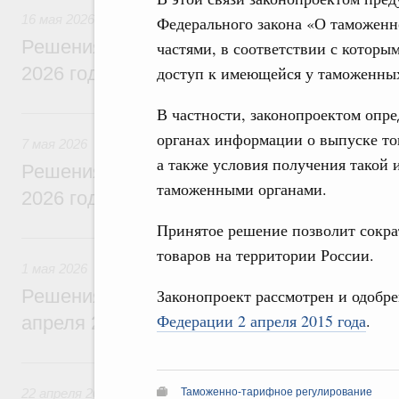
16 мая 2026
Федерального закона «О таможенн
Решения, принятые на заседании Правит
частями, в соответствии с которы
2026 года
доступ к имеющейся у таможенных
В частности, законопроектом опр
7 мая, четверг
органах информации о выпуске тов
7 мая 2026
а также условия получения такой 
Решения, принятые на заседании Правит
таможенными органами.
2026 года
Принятое решение позволит сокра
1 мая, пятница
товаров на территории России.
1 мая 2026
Решения, принятые на заседании Правит
Законопроект рассмотрен и одобр
Федерации 2 апреля 2015 года
.
апреля 2026 года
22 апреля, среда
22 апреля 2026
Таможенно-тарифное регулирование