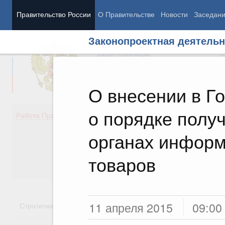
Правительство России
О Правительстве
Новости
Заседан
Законопроектная деятельн
Председатель Правительства
М
Вице-премьеры
М
О внесении в Г
о порядке полу
Демография
Занято
Работа Правительства
Здоровье
Технол
Образование
Эконом
органах информ
Культура
Финан
Общество
Социал
товаров
Государство
11 апреля 2015
09:00
Стратегии
Государственные программы
Национальн