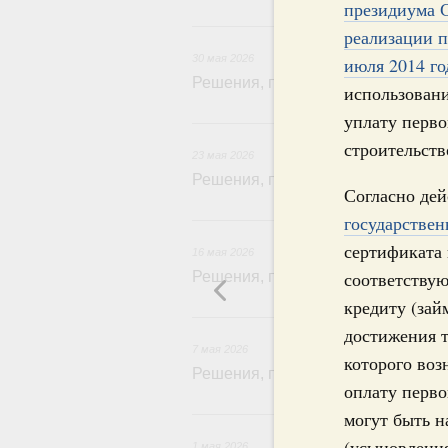
президиума С
3
реализации 
30 мая 2026
июля 2014 го
Решения, принятые на заседании 
использовани
уплату перво
2
строительств
23 мая 2026
Решения, принятые на заседании 
Согласно де
1
государстве
сертификата 
16 мая 2026
соответствую
Решения, принятые на заседании 
кредиту (зай
достижения т
7 мая 2026
которого воз
Решения, принятые на заседании 
оплату перво
могут быть н
(усыновления
1 мая 2026