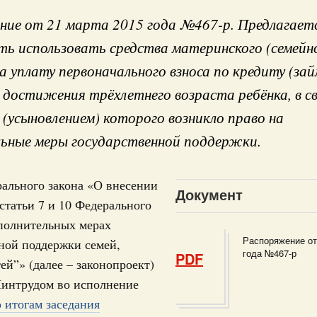
ие от 21 марта 2015 года №467-р. Предлагает
ь использовать средства материнского (семейн
онопроектов в Государ
а уплату первоначального взноса по кредиту (займ
достижения трёхлетнего возраста ребёнка, в св
(усыновлением) которого возникло право на
 июля, пятница
Кален
ьные меры государственной поддержки.
Правительства 2 июля 2026 года
ального закона «О внесении
ПН
Документ
 июня, пятница
статьи 7 и 10 Федерального
ополнительных мерах
Правительства 25 июня 2026 года
Распоряжение от
ной поддержки семей,
3
года №467-р
PDF
й”» (далее – законопроект)
 июня, пятница
Минтрудом во исполнение
10
 итогам заседания
Правительства 11 июня 2026 года
17