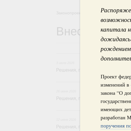
Распоряжен
Законопроектная деятельность
возможност
Внесение зак
капитала н
дожидаясь 
рождением 
3
дополнител
3 июля 2026
Решения, принятые на заседании 
Проект федер
26
изменений в 
закона “О д
26 июня 2026
Решения, принятые на заседании 
государствен
имеющих дете
12
разработан 
12 июня 2026
поручения по
Решения, принятые на заседании 