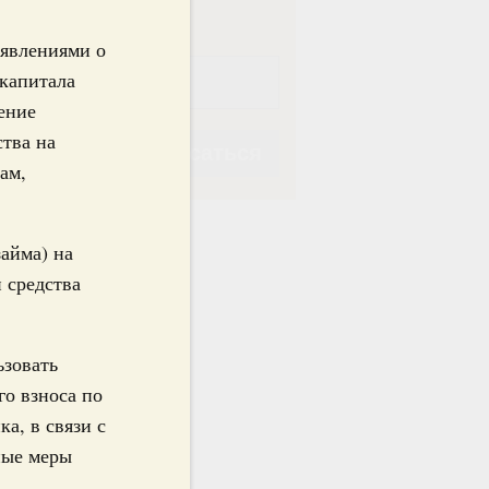
аявлениями о
 капитала
шение
ства на
Подписаться
ам,
займа) на
 средства
Подписаться
ьзовать
го взноса по
а, в связи с
ные меры