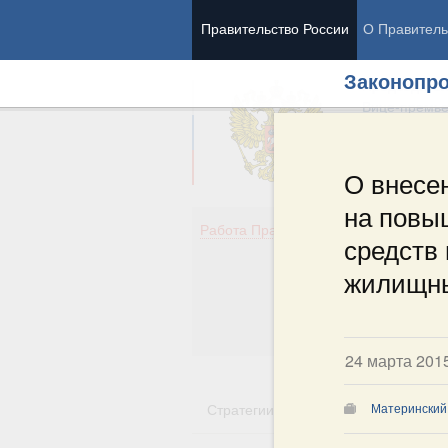
Правительство России
О Правитель
Законопро
Председател
Вице-премь
О внесен
на повы
Де
Работа Правительства
средств
Здо
Обр
жилищны
Кул
Об
Гос
24 марта 201
Стратегии
Государственные пр
Материнский