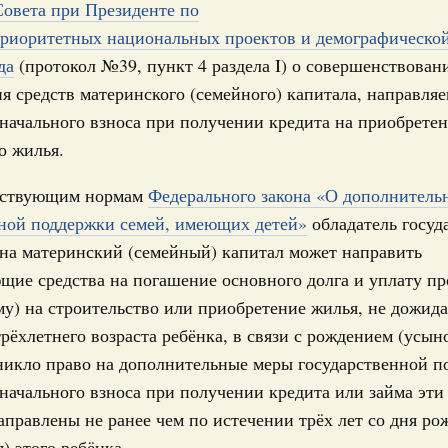
овета при Президенте по
0 мая, суббота
приоритетных национальных проектов и демографической
24
да
(протокол №39, пункт 4 раздела I) о совершенствован
Правительства 28 мая 2026 года
я средств материнского (семейного) капитала, направля
31
начального взноса при получении кредита на приобрете
3 мая, суббота
о жилья.
С помощь
осуществ
Правительства 21 мая 2026 года
Для поиск
йствующим нормам
Федерального закона «О дополнитель
сервисо
6 мая, суббота
нной поддержки семей, имеющих детей»
обладатель госуд
на материнский (семейный) капитал может направить
Выбра
пери
щие средства на погашение основного долга и уплату п
Правительства 14 мая 2026 года
му) на строительство или приобретение жилья, не дожида
7 мая, четверг
Архи
рёхлетнего возраста ребёнка, в связи с рождением (усын
никло право на дополнительные меры государственной п
Правительства 6 мая 2026 года
начального взноса при получении кредита или займа эти
Подпи
1 мая, пятница
аправлены не ранее чем по истечении трёх лет со дня ро
) этого ребёнка.
Ежеднев