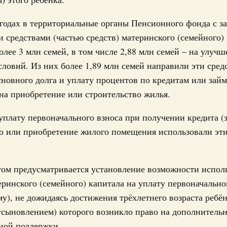
Правительства 29 апреля 2026 года
Email
годах в территориальные органы Пенсионного фонда с з
2 апреля, среда
 средствами (частью средств) материнского (семейного)
олее 3 млн семей, в том числе 2,88 млн семей – на улуч
Правительства 21 апреля 2026 года
овий. Из них более 1,89 млн семей направили эти сред
новного долга и уплату процентов по кредитам или займ
 апреля, суббота
Email
а приобретение или строительство жилья.
Правительства 16 апреля 2026 года
уплату первоначального взноса при получении кредита (
 апреля, суббота
о или приобретение жилого помещения использовали эти
Правительства 9 апреля 2026 года
ом предусматривается установление возможности испол
 апреля, среда
еринского (семейного) капитала на уплату первоначально
му), не дожидаясь достижения трёхлетнего возраста ребёнк
Правительства 30 марта 2026 года
усыновлением) которого возникло право на дополнитель
ной поддержки.