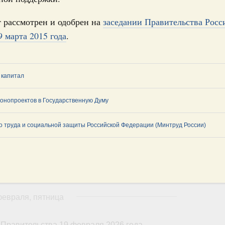
 марта, суббота
 рассмотрен и одобрен на
заседании Правительства Росс
Правительства 19 марта 2026 года
 марта 2015 года
.
 марта, суббота
 капитал
Правительства 12 марта 2026 года
 марта, пятница
онопроектов в Государственную Думу
 труда и социальной защиты Российской Федерации (Минтруд России)
Правительства 5 марта 2026 года
февраля, суббота
 Правительства 27 февраля 2026 года
февраля, пятница
 Правительства 19 февраля 2026 года