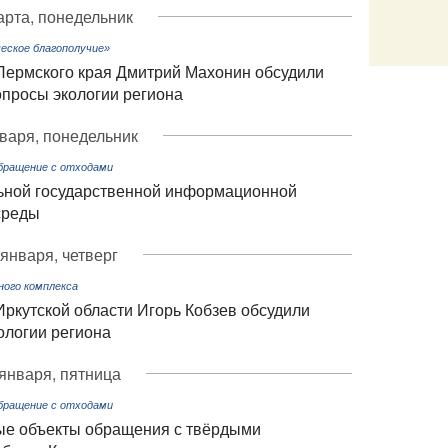
арта, понедельник
еское благополучие»
Email
Пермского края Дмитрий Махонин обсудили
опросы экологии региона
варя, понедельник
Обращение с отходами
ьной государственной информационной
среды
 января, четверг
ого комплекса
ркутской области Игорь Кобзев обсудили
ологии региона
января, пятница
Обращение с отходами
ые объекты обращения с твёрдыми