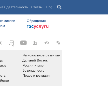
ная деятельность
Отчёты
Eng
 комиссии
Обращения
нам
Региональное развитие
да
Дальний Восток
вязь
Россия и мир
Безопасность
сть
Право и юстиция
яйство