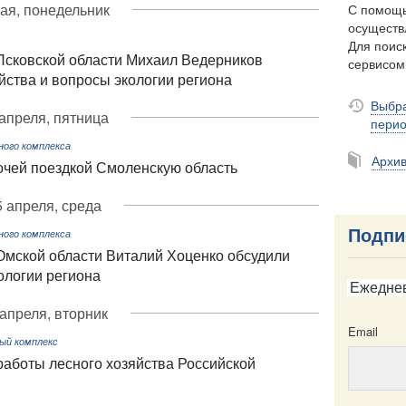
ая, понедельник
С помощь
осуществ
Для поиск
Псковской области Михаил Ведерников
сервисо
йства и вопросы экологии региона
Выбра
апреля, пятница
пери
ого комплекса
Архи
очей поездкой Смоленскую область
5 апреля, среда
Подпи
ого комплекса
Омской области Виталий Хоценко обсудили
ологии региона
Ежедне
 апреля, вторник
Email
ый комплекс
работы лесного хозяйства Российской