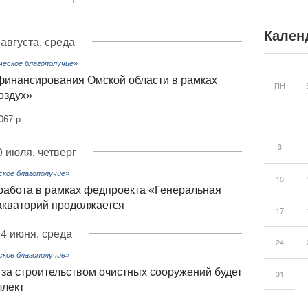
Кален
 августа, среда
ческое благополучие»
финансирования Омской области в рамках
ПН
оздух»
067-р
3
0 июля, четверг
ское благополучие»
10
абота в рамках федпроекта «Генеральная
 акваторий продолжается
17
4 июня, среда
24
ское благополучие»
за строительством очистных сооружений будет
31
ллект