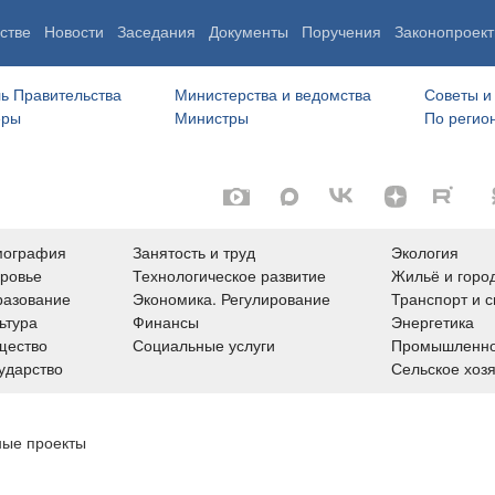
стве
Новости
Заседания
Документы
Поручения
Законопроект
ь Правительства
Министерства и ведомства
Советы и
еры
Министры
По регио
мография
Занятость и труд
Экология
ровье
Технологическое развитие
Жильё и горо
азование
Экономика. Регулирование
Транспорт и с
ьтура
Финансы
Энергетика
щество
Социальные услуги
Промышленно
ударство
Сельское хоз
ые проекты