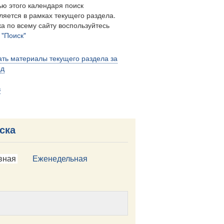
ю этого календаря поиск
ляется в рамках текущего раздела.
а по всему сайту воспользуйтесь
м
"Поиск"
ть материалы текущего раздела за
од
в
ска
вная
Еженедельная