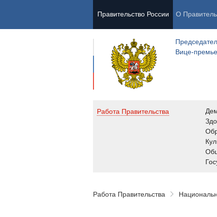
Правительство России
О Правитель
Председател
Вице-премь
Де
Работа Правительства
Здо
Обр
Кул
Об
Гос
Работа Правительства
Национальн