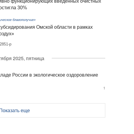
ивно функционирующих введённых очистных
остигла 30%
ическое благополучие»
субсидирования Омской области в рамках
оздух»
2851-р
тября 2025, пятница
ладе России в экологическое оздоровление
1
Показать еще