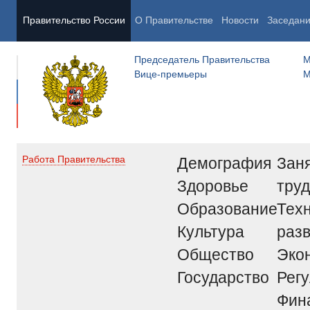
Правительство России
О Правительстве
Новости
Заседан
Председатель Правительства
М
Вице-премьеры
М
Демография
Заня
Работа Правительства
Здоровье
труд
Образование
Тех
Культура
раз
Общество
Эко
Государство
Рег
Фин