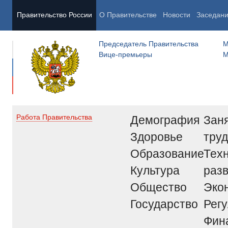
Правительство России
О Правительстве
Новости
Заседан
Председатель Правительства
М
Вице-премьеры
М
Демография
Заня
Работа Правительства
Здоровье
труд
Образование
Тех
Культура
раз
Общество
Эко
Государство
Рег
Фин