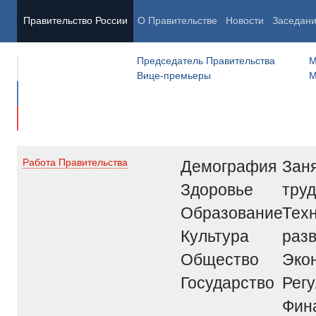
Правительство России
О Правительстве
Новости
Заседан
Председатель Правительства
М
Вице-премьеры
М
Демография
Заня
Работа Правительства
Здоровье
труд
Образование
Тех
Культура
раз
Общество
Эко
Государство
Рег
Фин