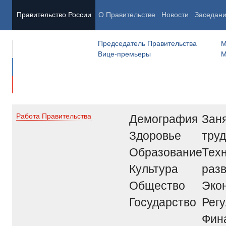
Правительство России
О Правительстве
Новости
Заседан
Председатель Правительства
М
Вице-премьеры
М
Демография
Заня
Работа Правительства
Здоровье
труд
Образование
Тех
Культура
раз
Общество
Эко
Государство
Рег
Фин